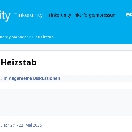
Tinkerunity
Tinkerunity
Tinkerforge
Impressum
D
nergy Manager 2.0 / Heizstab
 Heizstab
25
in
Allgemeine Diskussionen
5 at 12:17
22. Mai 2025