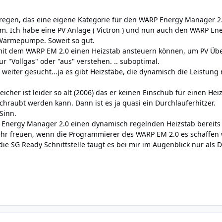
regen, das eine eigene Kategorie für den WARP Energy Manager 2.
. Ich habe eine PV Anlage ( Victron ) und nun auch den WARP En
 Wärmepumpe. Soweit so gut.
t dem WARP EM 2.0 einen Heizstab ansteuern können, um PV Übersc
r "Vollgas" oder "aus" verstehen. .. suboptimal.
weiter gesucht...ja es gibt Heizstäbe, die dynamisch die Leistun
icher ist leider so alt (2006) das er keinen Einschub für einen Hei
chraubt werden kann. Dann ist es ja quasi ein Durchlauferhitzer.
Sinn.
Energy Manager 2.0 einen dynamisch regelnden Heizstab bereits
ehr freuen, wenn die Programmierer des WARP EM 2.0 es schaffen
ie SG Ready Schnittstelle taugt es bei mir im Augenblick nur als D