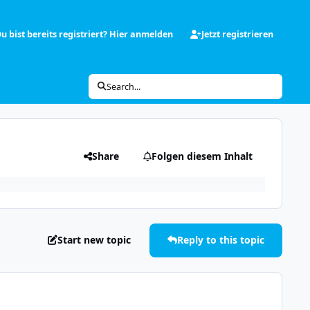
u bist bereits registriert? Hier anmelden
Jetzt registrieren
Search...
Share
Folgen diesem Inhalt
Start new topic
Reply to this topic