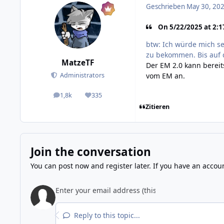
Geschrieben
May 30, 202
On 5/22/2025 at 2:1
btw: Ich würde mich s
zu bekommen. Bis auf d
MatzeTF
Der EM 2.0 kann berei
vom EM an.
Administrators
1,8k
335
posts
Reputation
Zitieren
Join the conversation
You can post now and register later. If you have an accou
Reply to this topic...