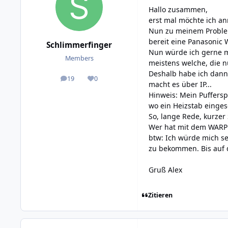
Hallo zusammen,
erst mal möchte ich an
Nun zu meinem Problem
bereit eine Panasonic
Schlimmerfinger
Nun würde ich gerne mi
Members
meistens welche, die nu
Deshalb habe ich dann 
19
0
posts
Reputation
macht es über IP...
Hinweis: Mein Pufferspe
wo ein Heizstab einges
So, lange Rede, kurzer 
Wer hat mit dem WARP 
btw: Ich würde mich s
zu bekommen. Bis auf d
Gruß Alex
Zitieren