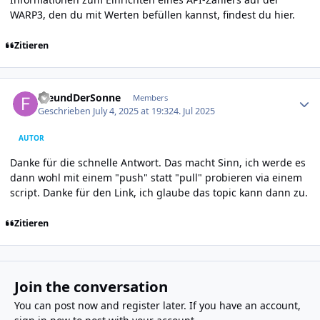
WARP3, den du mit Werten befüllen kannst, findest du
hier
.
Zitieren
Author stats
FreundDerSonne
Members
Geschrieben
July 4, 2025 at 19:32
4. Jul 2025
AUTOR
Danke für die schnelle Antwort. Das macht Sinn, ich werde es
dann wohl mit einem "push" statt "pull" probieren via einem
script. Danke für den Link, ich glaube das topic kann dann zu.
Zitieren
Join the conversation
You can post now and register later. If you have an account,