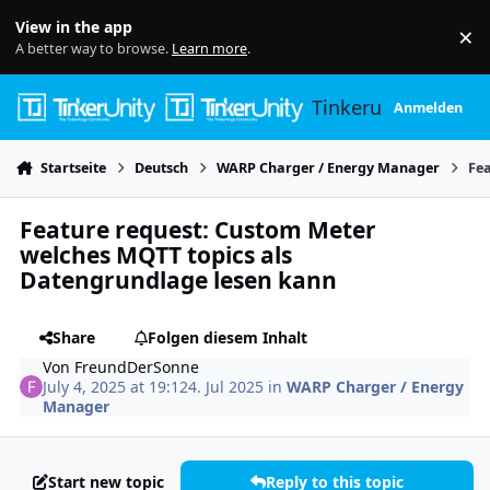
Skip to content
View in the app
×
Di
A better way to browse.
Learn more
.
Tinkerunity
Anmelden
Startseite
Deutsch
WARP Charger / Energy Manager
Fe
Feature request: Custom Meter
welches MQTT topics als
Datengrundlage lesen kann
Share
Folgen diesem Inhalt
Von
FreundDerSonne
July 4, 2025 at 19:12
4. Jul 2025
in
WARP Charger / Energy
Manager
Start new topic
Reply to this topic