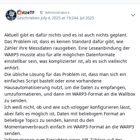
Author stats
MatzeTF
Administrators
Geschrieben
July 4, 2025 at 19:24
4. Jul 2025
Aktuell gibt es dafür nichts und es ist auch nichts geplant.
Das Problem ist, dass es keinen Standard dafür gibt, wie
Zähler ihre Messdaten rausgeben. Eine Leseanbindung der
WARP3 müsste also für alle möglichen Datenformate
einstellbar sein, was komplizierter ist, als es sich vielleicht
anhört.
Die übliche Lösung für das Problem ist, dass man sich ein
einfaches Script bastelt oder eine vorhandene
Hausautomatisierung nutzt, um die Daten zu empfangen,
umzuformatieren, und dann im WARP3-Format an die Wallbox
zu senden.
Ich weiß nicht, ob und wie sich vzlogger konfigurieren lässt,
aber falls es möglich ist, Daten mit beliebigem Format an
beliebige Topics zu senden, kannst du den
Momentanverbrauch einfach im WARP3-Format an die WARP3
senden.
Informationen zum Einrichten eines API-Zählers auf der