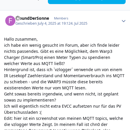
Author stats
FreundDerSonne
Members
Geschrieben
July 4, 2025 at 19:12
4. Jul 2025
Hallo zusammen,
ich habe ein wenig gesucht im Forum, aber ich finde leider
nichts passendes. Gibt es eine Möglichkeit, dem Warp3
Charger (Smart/Pro) einen Meter Typen zu spendieren
welcher Werte aus MQTT ließt?
Hintergrund ist, dass ich `vzlogger` verwende um von einem
IR Lesekopf Zaehlerstand und Momentanverbrauch ins MQTT
zu schieben - und die WARP3 müsste diese bereits
existierenden Werte nur vom MQTT lesen.
Geht sowas bereits irgendwie, und wenn nicht, ist geplant
sowas zu implementieren?
Ich will eigentlich nicht extra EVCC aufsetzen nur für das PV
Überschussladen
:(
Edit: hier ist ein screenshot von meinen MQTT topics, welche
die vzlogger Werte Zeigt. In meinem Fall ist chn0 der