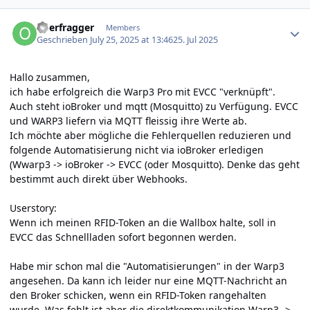
Author stats
oberfragger
Members
Geschrieben
July 25, 2025 at 13:46
25. Jul 2025
Hallo zusammen,
ich habe erfolgreich die Warp3 Pro mit EVCC "verknüpft".
Auch steht ioBroker und mqtt (Mosquitto) zu Verfügung. EVCC
und WARP3 liefern via MQTT fleissig ihre Werte ab.
Ich möchte aber mögliche die Fehlerquellen reduzieren und
folgende Automatisierung nicht via ioBroker erledigen
(Wwarp3 -> ioBroker -> EVCC (oder Mosquitto). Denke das geht
bestimmt auch direkt über Webhooks.
Userstory:
Wenn ich meinen RFID-Token an die Wallbox halte, soll in
EVCC das Schnellladen sofort begonnen werden.
Habe mir schon mal die "Automatisierungen" in der Warp3
angesehen. Da kann ich leider nur eine MQTT-Nachricht an
den Broker schicken, wenn ein RFID-Token rangehalten
wurde. Was fehlt ist aber die direktkommunikation Warp3 ->