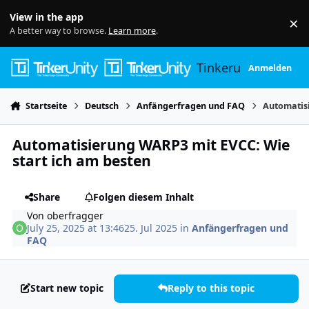
Skip to content
View in the app
×
Di
A better way to browse.
Learn more
.
Tinkerunity
Anmelden
Startseite
Deutsch
Anfängerfragen und FAQ
Automatisi
Automatisierung WARP3 mit EVCC: Wie
start ich am besten
Share
Folgen diesem Inhalt
Von
oberfragger
July 25, 2025 at 13:46
25. Jul 2025
in
Anfängerfragen und
FAQ
Start new topic
Reply to this topic