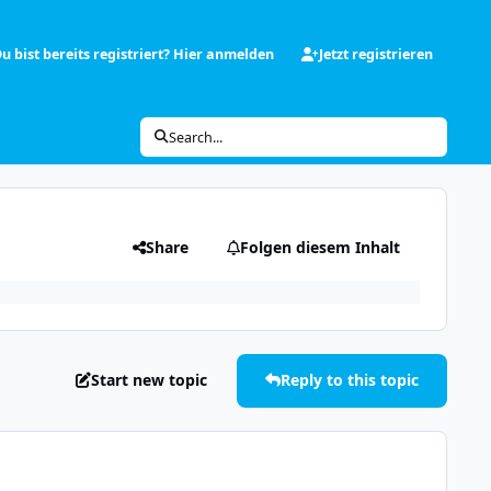
u bist bereits registriert? Hier anmelden
Jetzt registrieren
Search...
Share
Folgen diesem Inhalt
Start new topic
Reply to this topic