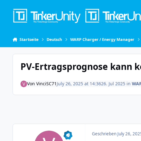
Skip to content
Startseite
Deutsch
WARP Charger / Energy Manager
PV-Er­trags­pro­gno­se kann
Von
VinciSC71
July 26, 2025 at 14:36
26. Jul 2025
in
WAR
Geschrieben
July 26, 202