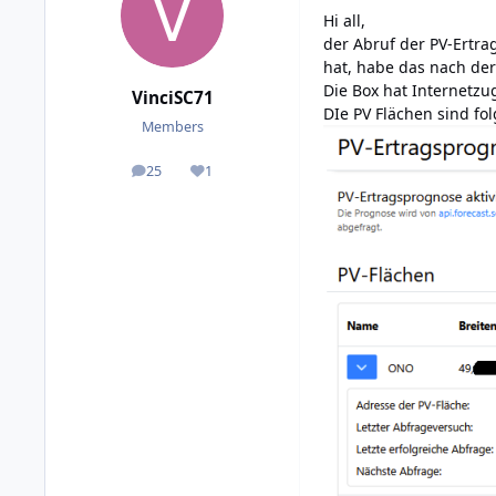
Hi all,
der Abruf der PV-Ertra
hat, habe das nach der
Die Box hat Internetzu
VinciSC71
DIe PV Flächen sind fo
Members
25
1
posts
Reputation