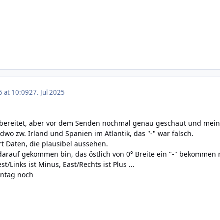
5 at 10:09
27. Jul 2025
rbereitet, aber vor dem Senden nochmal genau geschaut und mein
ndwo zw. Irland und Spanien im Atlantik, das "-" war falsch.
ort Daten, die plausibel aussehen.
arauf gekommen bin, das östlich von 0° Breite ein "-" bekommen 
/Links ist Minus, East/Rechts ist Plus ...
nntag noch