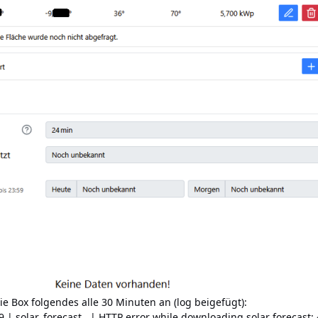
ie Box folgendes alle 30 Minuten an (log beigefügt):
9 | solar_forecast | HTTP error while downloading solar forecast: