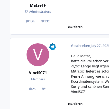
MatzeTF
Administrators
1,7k
332
posts
Reputation
Zitieren
Geschrieben
July 27, 202
Hallo Matze,
hatte die PM schon vo
-9,xx° Länge liegt irge
Mit 9.xx° liefert es sof
VinciSC71
Keine Ahnung wie ich d
Members
Koordinatensystem, West
Sorry und schönen So
25
1
posts
Reputation
VinciSC71
Zitieren