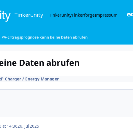
Tinkerunity
Tinkerunity
Tinkerforge
Impressum
D
PV-Er­trags­pro­gno­se kann keine Daten abrufen
 keine Daten abrufen
P Charger / Energy Manager
5 at 14:36
26. Jul 2025