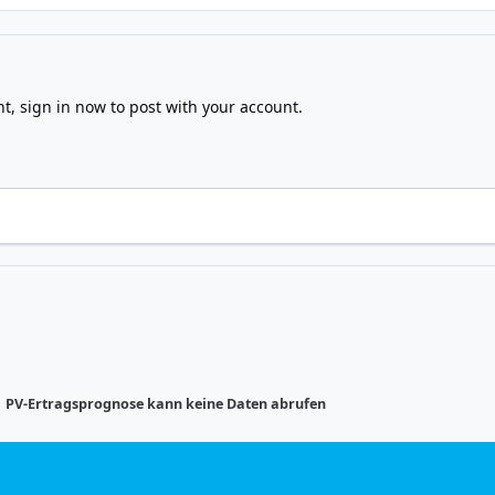
nt,
sign in now
to post with your account.
PV-Er­trags­pro­gno­se kann keine Daten abrufen