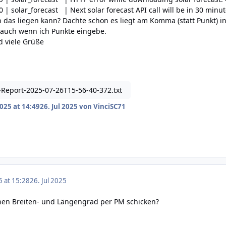
 | solar_forecast | Next solar forecast API call will be in 30 minu
 das liegen kann? Dachte schon es liegt am Komma (statt Punkt) in
uch wenn ich Punkte eingebe.
d viele Grüße
eport-2025-07-26T15-56-40-372.txt
2025 at 14:49
26. Jul 2025
von VinciSC71
5 at 15:28
26. Jul 2025
nen Breiten- und Längengrad per PM schicken?