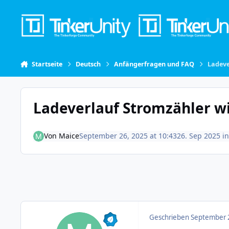
Skip to content
Startseite
Deutsch
Anfängerfragen und FAQ
Ladeve
Ladeverlauf Stromzähler w
Von
Maice
September 26, 2025 at 10:43
26. Sep 2025
i
Geschrieben
September 2