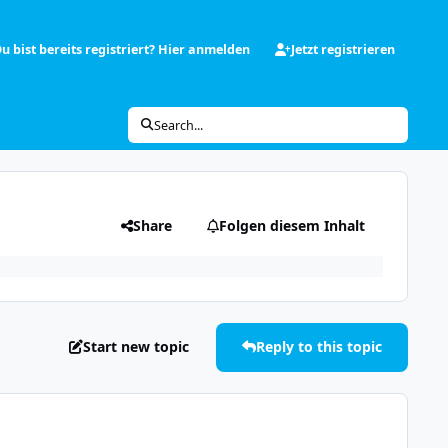
u bist bereits registriert? Hier anmelden
Jetzt registrieren
Search...
Share
Folgen diesem Inhalt
Start new topic
Reply to this topic