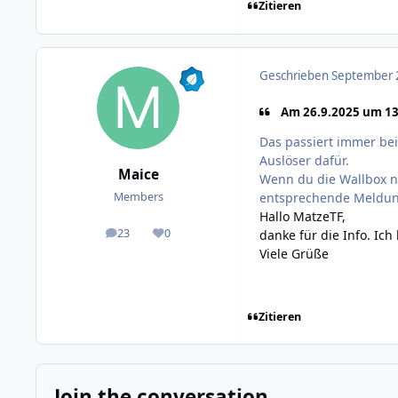
Zitieren
Geschrieben
September 2
Am 26.9.2025 um 13
Das passiert immer bei
Auslöser dafür.
Maice
Wenn du die Wallbox nic
entsprechende Meldung 
Members
Hallo MatzeTF,
23
0
danke für die Info. Ic
posts
Reputation
Viele Grüße
Zitieren
Join the conversation