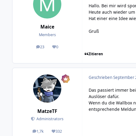
Hallo. Bei mir wird sp
Heute auch wieder um c
Hat einer eine Idee wi
Maice
Gruß
Members
23
0
posts
Reputation
Zitieren
Geschrieben
September 2
Das passiert immer bei
Auslöser dafür.
Wenn du die Wallbox nic
entsprechende Meldung 
MatzeTF
Administrators
1,7k
332
posts
Reputation