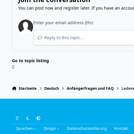
You can post now and register later. If you have an accou
Reply to this topic...
Go to topic listing
Startseite
Deutsch
Anfängerfragen und FAQ
Ladeve
Light Mode
Dark Mode
System Preference
Sprachen
Design
Datenschutzerklärung
Kontakt