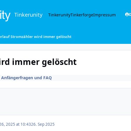
Tinkerunity
Tinkerunity
Tinkerforge
Impressum
D
rlauf Stromzähler wird immer gelöscht
ird immer gelöscht
n
Anfängerfragen und FAQ
6, 2025 at 10:43
26. Sep 2025