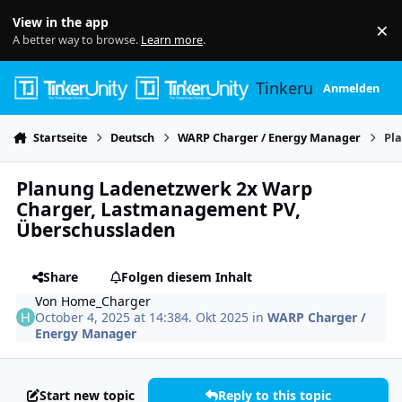
Skip to content
View in the app
×
Di
A better way to browse.
Learn more
.
Tinkerunity
Anmelden
Startseite
Deutsch
WARP Charger / Energy Manager
Pl
Planung Ladenetzwerk 2x Warp
Charger, Lastmanagement PV,
Überschussladen
Share
Folgen diesem Inhalt
Von
Home_Charger
October 4, 2025 at 14:38
4. Okt 2025
in
WARP Charger /
Energy Manager
Start new topic
Reply to this topic