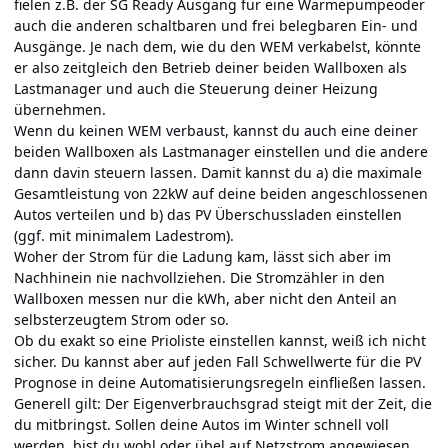
fielen z.B. der SG Ready Ausgang für eine Wärmepumpeoder
auch die anderen schaltbaren und frei belegbaren Ein- und
Ausgänge. Je nach dem, wie du den WEM verkabelst, könnte
er also zeitgleich den Betrieb deiner beiden Wallboxen als
Lastmanager und auch die Steuerung deiner Heizung
übernehmen.
Wenn du keinen WEM verbaust, kannst du auch eine deiner
beiden Wallboxen als Lastmanager einstellen und die andere
dann davin steuern lassen. Damit kannst du a) die maximale
Gesamtleistung von 22kW auf deine beiden angeschlossenen
Autos verteilen und b) das PV Überschussladen einstellen
(ggf. mit minimalem Ladestrom).
Woher der Strom für die Ladung kam, lässt sich aber im
Nachhinein nie nachvollziehen. Die Stromzähler in den
Wallboxen messen nur die kWh, aber nicht den Anteil an
selbsterzeugtem Strom oder so.
Ob du exakt so eine Prioliste einstellen kannst, weiß ich nicht
sicher. Du kannst aber auf jeden Fall Schwellwerte für die PV
Prognose in deine Automatisierungsregeln einfließen lassen.
Generell gilt: Der Eigenverbrauchsgrad steigt mit der Zeit, die
du mitbringst. Sollen deine Autos im Winter schnell voll
werden, bist du wohl oder übel auf Netzstrom angewiesen.