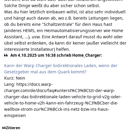
Solche Dinge weißt du aber sicher schon selbst.
Was du hier letztlich einbauen willst, ist also sehr individuell
und hängt auch davon ab, wo z.B. bereits Leitungen liegen,
ob du bereits eine "Schaltzentrale" für dein Haus hast
(anderes HEMS, ein Heimautomatisierungsserver wie Home
Assistant, ...), usw. Eine Antwort darauf musst du wohl oder
übel selbst erdenken, da kann dir keiner (außer vielleicht der
interessierte Installateur) helfen.
Am 4.10.2025 um 16:38 schrieb Home_Charger:
Kann der Warp Charger bidirektionales Laden, wenn der
Gesetzgeber mal aus dem Quark kommt?
Kurz: Nein
Lang:
https://docs.warp-
charger.com/de/docs/faq#unterst%C3%BCtzt-der-warp-
charger-das-bidirektionale-laden-vehicle-to-grid-v2g-oder-
vehicle-to-home-v2h-kann-ein-fahrzeug-%C3%BCber-die-
wallbox-strom-zur%C3%BCck-ins-netz-bzw-ins-haus-
einspeisen
Zitieren