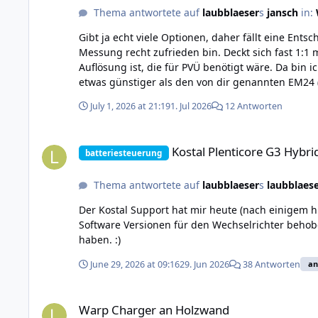
Thema antwortete auf
laubblaeser
s
jansch
in:
Gibt ja echt viele Optionen, daher fällt eine Ent
Messung recht zufrieden bin. Deckt sich fast 1:1
Auflösung ist, die für PVÜ benötigt wäre. Da bin i
etwas günstiger als den von dir genannten EM24 
wir auch richtig gute Hardware herstellen können,
July 1, 2026 at 21:19
1. Jul 2026
12 Antworten
Kostal Plenticore G3 Hybrid-WR
Kostal Plenticore G3 Hybr
batteriesteuerung
Thema antwortete auf
laubblaeser
s
laubblaes
Der Kostal Support hat mir heute (nach einigem h
Software Versionen für den Wechselrichter behobe
haben. :)
June 29, 2026 at 09:16
29. Jun 2026
38 Antworten
an
Warp Charger an Holzwand
Warp Charger an Holzwand