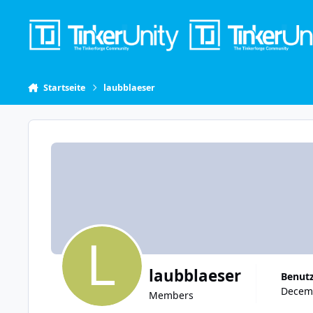
Skip to content
Startseite
laubblaeser
laubblaeser
Benut
Decemb
Members