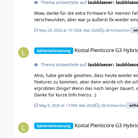
Thema antwortete auf
laubblaeser
s
laubblaes
Wow, danke für die extra Firmware für meinen Fall. 
verschwunden, aber war ja äußerst fix wieder eing
May 28, 2026 at 15:18
28. Mai 2026
38 Antworten
an
Kostal Plenticore G3 Hybrid-WR
Kostal Plenticore G3 Hybr
batteriesteuerung
Thema antwortete auf
laubblaeser
s
laubblaes
Ahoi, habe gerade gesehen, dass heute wieder e
Features zu kommen, aber dann würde ich die schö
erprobten Dinge? Wenn das noch länger dauert, 
Danke für kurze Info hierzu. :)
May 9, 2026 at 17:00
9. Mai 2026
38 Antworten
anfr
Kostal Plenticore G3 Hybrid-WR
Kostal Plenticore G3 Hybr
batteriesteuerung