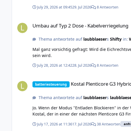
July 29, 2026 at 09:45
29. Jul 2026
8 Antworten
Umbau auf Typ 2 Dose - Kabelverriegelung
Umbau auf Typ 2 Dose - Kabelverriegelung
Thema antwortete auf
laubblaeser
s
Shifty
in:
Mal ganz vorsichtig gefragt: Wird die Eichrechts
sein wird.
July 28, 2026 at 12:42
28. Jul 2026
8 Antworten
Kostal Plenticore G3 Hybrid-WR
Kostal Plenticore G3 Hybr
batteriesteuerung
Thema antwortete auf
laubblaeser
s
laubblaes
Jo. Wenn der Modus "Entladen Blockieren" in der W
Kostal, der in einer der nächsten Plenticore G3 
July 17, 2026 at 11:36
17. Jul 2026
38 Antworten
anf