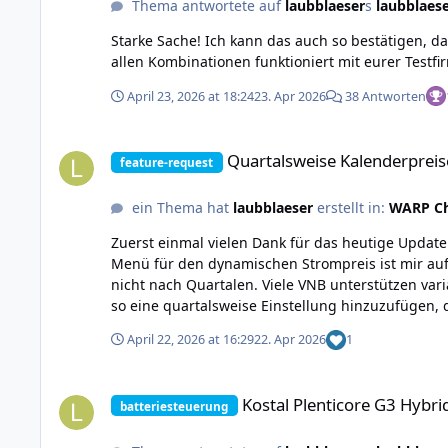
Thema antwortete auf
laubblaeser
s
laubblaes
Starke Sache! Ich kann das auch so bestätigen, d
allen Kombinationen funktioniert mit eurer Testfir
April 23, 2026 at 18:24
23. Apr 2026
38 Antworten
Quartalsweise Kalenderpreise für dyn. Strompreis
Quartalsweise Kalenderpreis
feature-request
ein Thema hat
laubblaeser
erstellt in:
WARP Ch
Zuerst einmal vielen Dank für das heutige Update
Menü für den dynamischen Strompreis ist mir aufg
nicht nach Quartalen. Viele VNB unterstützen vari
so eine quartalsweise Einstellung hinzuzufügen,
April 22, 2026 at 16:29
22. Apr 2026
1
Kostal Plenticore G3 Hybrid-WR
Kostal Plenticore G3 Hybr
batteriesteuerung