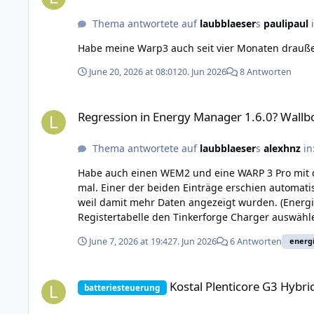
Thema antwortete auf
laubblaeser
s
paulipaul
Habe meine Warp3 auch seit vier Monaten draußen
June 20, 2026 at 08:01
20. Jun 2026
8 Antworten
Regression in Energy Manager 1.6.0? Wallbox verschwindet 
Regression in Energy Manager 1.6.0? Wallb
Thema antwortete auf
laubblaeser
s
alexhnz
in
Habe auch einen WEM2 und eine WARP 3 Pro mit derj
mal. Einer der beiden Einträge erschien automati
weil damit mehr Daten angezeigt wurden. (Energ
Registertabelle den Tinkerforge Charger auswähle
(Ich freue mich also eher, dass die Redundanz v
June 7, 2026 at 19:42
7. Jun 2026
6 Antworten
energ
verschwinden sollte, weiß aber nicht mehr, in w
eigenen Zähler hinzu. Danach sollte alles wieder 
Kostal Plenticore G3 Hybrid-WR
Kostal Plenticore G3 Hybr
batteriesteuerung