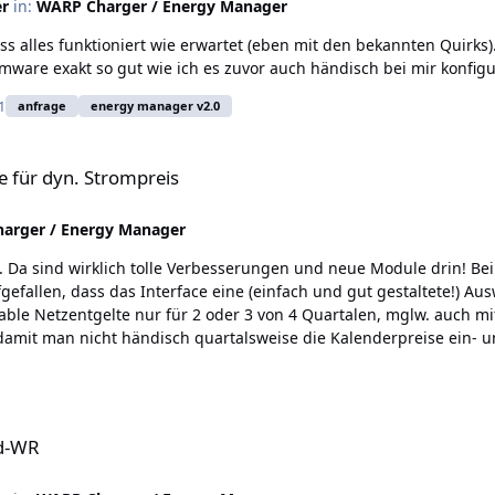
er
in:
WARP Charger / Energy Manager
ass alles funktioniert wie erwartet (eben mit den bekannten Quirk
mware exakt so gut wie ich es zuvor auch händisch bei mir konfiguri
1
anfrage
energy manager v2.0
e für dyn. Strompreis
arger / Energy Manager
. Da sind wirklich tolle Verbesserungen und neue Module drin! Be
efallen, dass das Interface eine (einfach und gut gestaltete!) A
able Netzentgelte nur für 2 oder 3 von 4 Quartalen, mglw. auch mi
 damit man nicht händisch quartalsweise die Kalenderpreise ein- 
id-WR