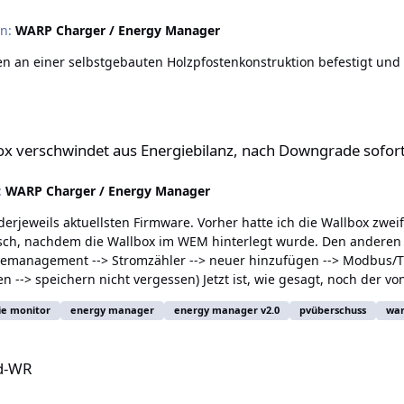
in:
WARP Charger / Energy Manager
 an einer selbstgebauten Holzpfostenkonstruktion befestigt und 
aus Energiebilanz, nach Downgrade sofort wieder sichtbar
ox verschwindet aus Energiebilanz, nach Downgrade sofort
:
WARP Charger / Energy Manager
eweils aktuellsten Firmware. Vorher hatte ich die Wallbox zweifac
sch, nachdem die Wallbox im WEM hinterlegt wurde. Den anderen Ei
iemanagement --> Stromzähler --> neuer hinzufügen --> Modbus/T
n --> speichern nicht vergessen) Jetzt ist, wie gesagt, noch der v
erschwunden ist.) Ich erinnere mich auch vage an einen Post hier
ie monitor
energy manager
energy manager v2.0
pvüberschuss
wa
elchem Zusammenhang/Thread das erwähnt wurde. Schnapp dir also
auftauchen. :)
id-WR