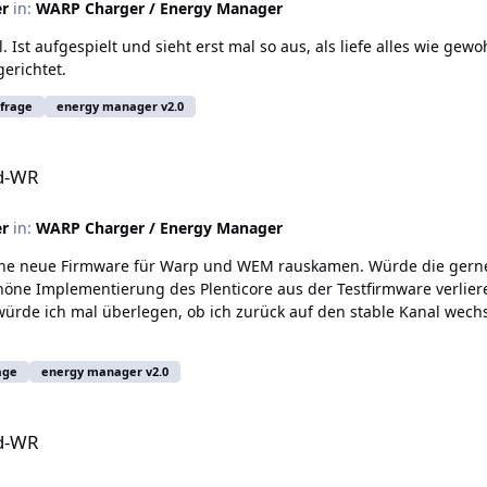
er
in:
WARP Charger / Energy Manager
Ist aufgespielt und sieht erst mal so aus, als liefe alles wie gewoh
erichtet.
frage
energy manager v2.0
id-WR
er
in:
WARP Charger / Energy Manager
ine neue Firmware für Warp und WEM rauskamen. Würde die gerne 
ne Implementierung des Plenticore aus der Testfirmware verlieren.
würde ich mal überlegen, ob ich zurück auf den stable Kanal wec
age
energy manager v2.0
id-WR