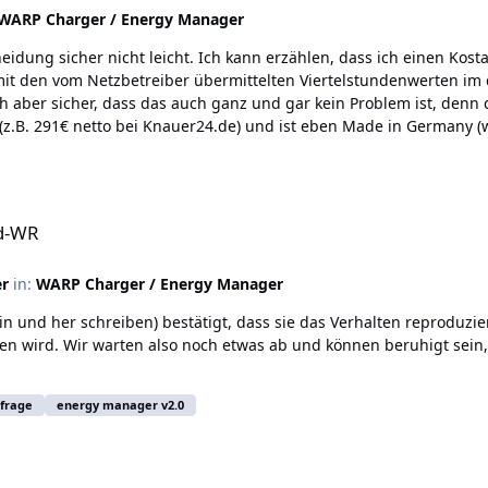
WARP Charger / Energy Manager
scheidung sicher nicht leicht. Ich kann erzählen, dass ich einen Ko
 mit den vom Netzbetreiber übermittelten Viertelstundenwerten im 
ch aber sicher, dass das auch ganz und gar kein Problem ist, denn 
(z.B. 291€ netto bei Knauer24.de) und ist eben Made in Germany 
 vgl. Tinkerforge).
id-WR
er
in:
WARP Charger / Energy Manager
in und her schreiben) bestätigt, dass sie das Verhalten reproduzi
n wird. Wir warten also noch etwas ab und können beruhigt sein, 
frage
energy manager v2.0