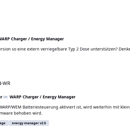
WARP Charger / Energy Manager
version so eine extern verriegelbare Typ 2 Dose unterstützen? De
id-WR
er
in:
WARP Charger / Energy Manager
ARP/WEM Batteriesteuerung aktiviert ist, wird weiterhin mit klein
Firmware behoben wird.
rage
energy manager v2.0