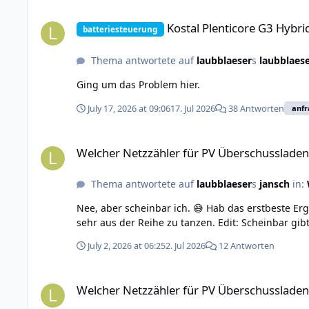
Kostal Plenticore G3 Hybrid-WR
Kostal Plenticore G3 Hybr
batteriesteuerung
Thema antwortete auf
laubblaeser
s
laubblaes
Ging um das Problem hier.
July 17, 2026 at 09:06
17. Jul 2026
38 Antworten
anf
Welcher Netzzähler für PV Überschussladen?
Welcher Netzzähler für PV Überschussladen
Thema antwortete auf
laubblaeser
s
jansch
in:
Nee, aber scheinbar ich. 😅 Hab das erstbeste E
sehr aus der Reihe zu tanzen. Edit: Scheinbar gib
July 2, 2026 at 06:25
2. Jul 2026
12 Antworten
Welcher Netzzähler für PV Überschussladen?
Welcher Netzzähler für PV Überschussladen