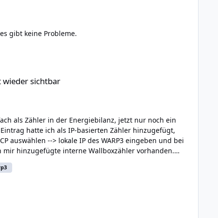
es gibt keine Probleme.
 wieder sichtbar
h als Zähler in der Energiebilanz, jetzt nur noch ein
ntrag hatte ich als IP-basierten Zähler hinzugefügt,
CP auswählen --> lokale IP des WARP3 eingeben und bei
on mir hinzugefügte interne Wallboxzähler vorhanden.
 im Forum, dass die Redundanz irgendwann mal
rp3
 mal die IP deiner Wallbox und füge sie im WEM als