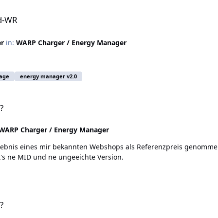
id-WR
er
in:
WARP Charger / Energy Manager
rage
energy manager v2.0
?
WARP Charger / Energy Manager
rgebnis eines mir bekannten Webshops als Referenzpreis genommen
t's ne MID und ne ungeeichte Version.
?