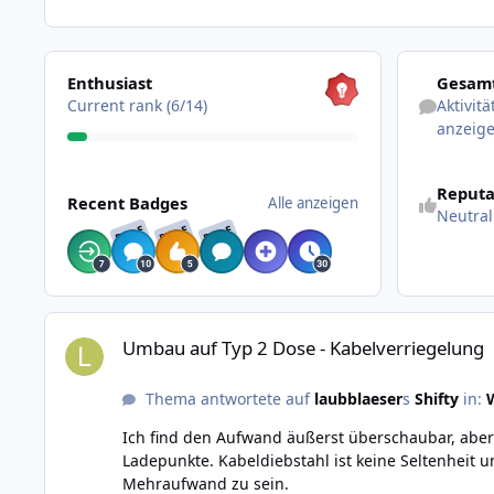
Alle anzeigen
Aktivitäten 
Enthusiast
Gesamt
Current rank (6/14)
Aktivit
anzeig
Alle anzeigen
Reputa
Recent Badges
Alle anzeigen
Neutral
RARE
RARE
RARE
Umbau auf Typ 2 Dose - Kabelverriegelung
Umbau auf Typ 2 Dose - Kabelverriegelung
Thema antwortete auf
laubblaeser
s
Shifty
in:
Ich find den Aufwand äußerst überschaubar, aber 
Ladepunkte. Kabeldiebstahl ist keine Seltenheit
Mehraufwand zu sein.