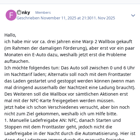
Author stats
Funky
Members
Geschrieben
November 11, 2025 at 21:30
11. Nov 2025
Hallo,
ich habe mir vor ca. drei Jahren eine Warp 2 Wallbox gekauft
(im Rahmen der damaligen Förderung), aber erst vor ein paar
Monaten ein E-Auto dazu, weshalb jetzt erst die Probleme
auftauchen.
Ich möchte folgendes tun: Das Auto soll zwischen 0 und 6 Uhr
im Nachttarif laden; Alternativ soll noch mit dem Fronttaster
das Laden gestartet und gestoppt werden können (wenn man
mal dringend ausserhalb der Nachtzeit eine Ladung braucht).
Des Weiteren soll die Wallbox vor sämtlichen Aktionen erst
mal mit der NFC-Karte freigegeben werden müssen.
Jetzt habe ich schon Verschiedenes versucht, aber bin noch
nicht zum Ziel gekommen, weshalb ich um Hilfe bitte.
1. Manuelle Ladefreigabe AN: NFC, danach Starten und
Stoppen mit dem Fronttaster geht, jedoch nicht die
Ladefreigabe in der Nacht durch die Automatisierung. Hier ist
dann der Ladestrom immer durch die manuelle Freigabe