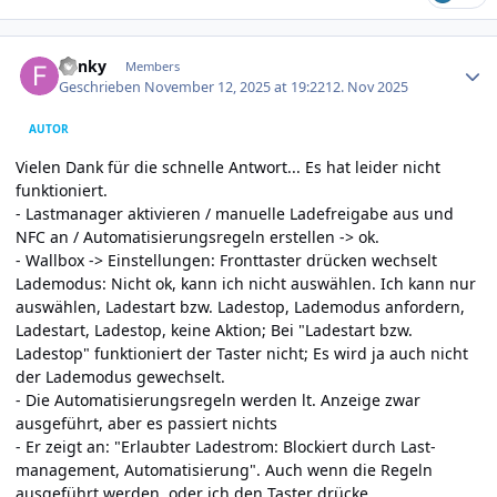
Author stats
Funky
Members
Geschrieben
November 12, 2025 at 19:22
12. Nov 2025
AUTOR
Vielen Dank für die schnelle Antwort... Es hat leider nicht
funktioniert.
- Lastmanager aktivieren / manuelle Ladefreigabe aus und
NFC an / Automatisierungsregeln erstellen -> ok.
- Wallbox -> Einstellungen: Fronttaster drücken wechselt
Lademodus: Nicht ok, kann ich nicht auswählen. Ich kann nur
auswählen, Ladestart bzw. Ladestop, Lademodus anfordern,
Ladestart, Ladestop, keine Aktion; Bei "Ladestart bzw.
Ladestop" funktioniert der Taster nicht; Es wird ja auch nicht
der Lademodus gewechselt.
- Die Automatisierungsregeln werden lt. Anzeige zwar
ausgeführt, aber es passiert nichts
- Er zeigt an: "Erlaubter Ladestrom: Blockiert durch Last­
manage­ment, Au­to­ma­ti­sie­rung". Auch wenn die Regeln
ausgeführt werden, oder ich den Taster drücke.