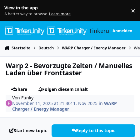
Skip to content
View in the app
×
Di
A better way to browse.
Learn more
.
Tinkerunity
Anmelden
Startseite
Deutsch
WARP Charger / Energy Manager
War
Warp 2 - Bevorzugte Zeiten / Manuelles
Laden über Fronttaster
Share
Folgen diesem Inhalt
Von
Funky
November 11, 2025 at 21:30
11. Nov 2025
in
WARP
Charger / Energy Manager
Start new topic
Reply to this topic