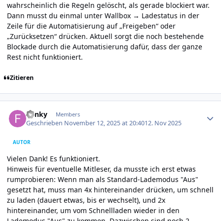
wahrscheinlich die Regeln gelöscht, als gerade blockiert war.
Dann musst du einmal unter Wallbox → Ladestatus in der
Zeile für die Automatisierung auf „Freigeben“ oder
„Zurücksetzen“ drücken. Aktuell sorgt die noch bestehende
Blockade durch die Automatisierung dafür, dass der ganze
Rest nicht funktioniert.
Zitieren
Author stats
Funky
Members
Geschrieben
November 12, 2025 at 20:40
12. Nov 2025
AUTOR
Vielen Dank! Es funktioniert.
Hinweis für eventuelle Mitleser, da musste ich erst etwas
rumprobieren: Wenn man als Standard-Lademodus "Aus"
gesetzt hat, muss man 4x hintereinander drücken, um schnell
zu laden (dauert etwas, bis er wechselt), und 2x
hintereinander, um vom Schnellladen wieder in den
Lademodus "Aus" zu kommen. Dazwischen sind noch 2