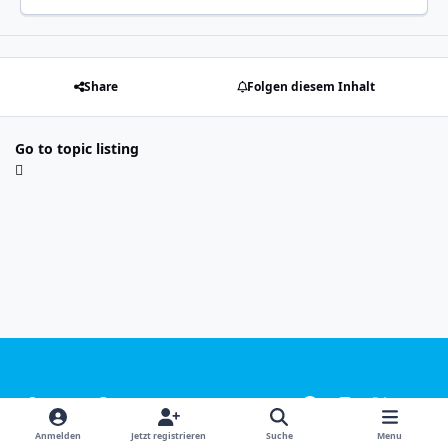
Share
Folgen diesem Inhalt
Go to topic listing
Light Mode
Dark Mode
System Preference
f
i
x
y
a
n
o
Sprachen
Design
Datenschutzerklärung
Kontakt
Anmelden
Jetzt registrieren
Suche
Menu
c
s
u