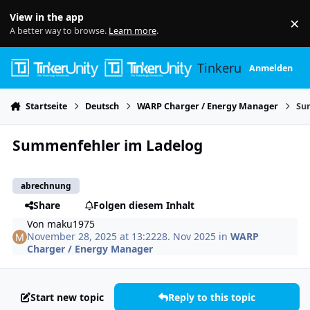
Skip to content
View in the app
×
Di
A better way to browse.
Learn more
.
Tinkerunity
Anmelden
Startseite
Deutsch
WARP Charger / Energy Manager
Su
Summenfehler im Ladelog
abrechnung
Share
Folgen diesem Inhalt
Von
maku1975
November 28, 2025 at 13:22
28. Nov 2025
in
WARP
Charger / Energy Manager
Start new topic
Reply to this topic