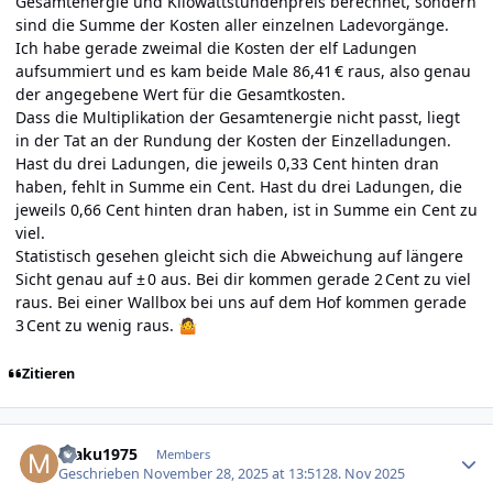
Gesamtenergie und Kilowattstundenpreis berechnet, sondern
sind die Summe der Kosten aller einzelnen Ladevorgänge.
Ich habe gerade zweimal die Kosten der elf Ladungen
aufsummiert und es kam beide Male 86,41 € raus, also genau
der angegebene Wert für die Gesamtkosten.
Dass die Multiplikation der Gesamtenergie nicht passt, liegt
in der Tat an der Rundung der Kosten der Einzelladungen.
Hast du drei Ladungen, die jeweils 0,33 Cent hinten dran
haben, fehlt in Summe ein Cent. Hast du drei Ladungen, die
jeweils 0,66 Cent hinten dran haben, ist in Summe ein Cent zu
viel.
Statistisch gesehen gleicht sich die Abweichung auf längere
Sicht genau auf ± 0 aus. Bei dir kommen gerade 2 Cent zu viel
raus. Bei einer Wallbox bei uns auf dem Hof kommen gerade
3 Cent zu wenig raus.
🤷
Zitieren
Author stats
maku1975
Members
Geschrieben
November 28, 2025 at 13:51
28. Nov 2025