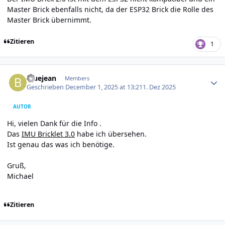
Master Brick ebenfalls nicht, da der ESP32 Brick die Rolle des
Master Brick übernimmt.
Zitieren
1
Author stats
bluejean
Members
Geschrieben
December 1, 2025 at 13:21
1. Dez 2025
AUTOR
Hi, vielen Dank für die Info .
Das
IMU Bricklet 3.0
habe ich übersehen.
Ist genau das was ich benötige.
Gruß,
Michael
Zitieren