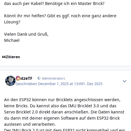
das auch per Kabel? Benötige ich ein Master Brick?
Könnt ihr mir helfen? Gibt es ggf. noch eine ganz andere
Lösung?
Vielen Dank und Gruß,
Michael
Zitieren
Author stats
MatzeTF
Administrators
Geschrieben
December 1, 2025 at 13:09
1. Dez 2025
An den ESP32 können nur Bricklets angeschlossen werden,
keine Bricks. Du kannst also das
IMU Bricklet 3.0
und das
Servo Bricklet 2.0
direkt daran anschließen. Die Daten kannst
du dann mit deiner eigenen Software auf dem ESP32-Brick
auslesen und verarbeiten.
Der IMU Brick 2.0 ist mit dem ESP32 nicht kompatibel und ein