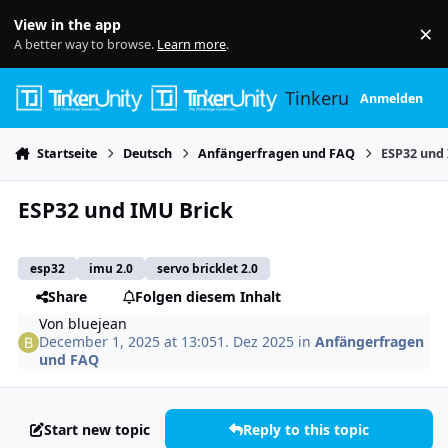
Skip to content
View in the app
×
Di
A better way to browse.
Learn more
.
Tinkerunity
Anmelden
Startseite
Deutsch
Anfängerfragen und FAQ
ESP32 und
ESP32 und IMU Brick
esp32
imu 2.0
servo bricklet 2.0
Share
Folgen diesem Inhalt
Von
bluejean
December 1, 2025 at 13:05
1. Dez 2025
in
Anfängerfragen
und FAQ
Start new topic
Reply to this topic