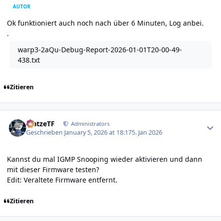
AUTOR
Ok funktioniert auch noch nach über 6 Minuten, Log anbei.
.
warp3-2aQu-Debug-Report-2026-01-01T20-00-49-
438.txt
Zitieren
Author stats
MatzeTF
Administrators
Geschrieben
January 5, 2026 at 18:17
5. Jan 2026
Kannst du mal IGMP Snooping wieder aktivieren und dann
mit dieser Firmware testen?
Edit: Veraltete Firmware entfernt.
Zitieren