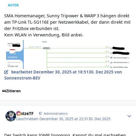
AUTOR
SMA Homemanager, Sunny Tripower & WARP 3 hängen direkt
am TP-Link TL-SG116E per Netzwerkkabel, der dann direkt mit
der Fritzbox verbunden ist.
Kein WLAN in Verwendung, Bild anbei.
bearbeitet
December 30, 2025 at 18:51
30. Dez 2025
von
Sonnenstrom-BEV
Zitieren
Author stats
MatzeTF
Administrators
Geschrieben
December 30, 2025 at 22:31
30. Dez 2025
Der Switch kann IGMP Snooping. Kannst du mal nachsehen,