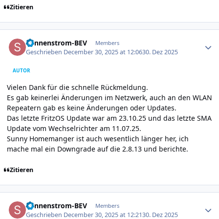
Zitieren
Author stats
Sonnenstrom-BEV
Members
Geschrieben
December 30, 2025 at 12:06
30. Dez 2025
AUTOR
Vielen Dank für die schnelle Rückmeldung.
Es gab keinerlei Änderungen im Netzwerk, auch an den WLAN
Repeatern gab es keine Änderungen oder Updates.
Das letzte FritzOS Update war am 23.10.25 und das letzte SMA
Update vom Wechselrichter am 11.07.25.
Sunny Homemanger ist auch wesentlich länger her, ich
mache mal ein Downgrade auf die 2.8.13 und berichte.
Zitieren
Author stats
Sonnenstrom-BEV
Members
Geschrieben
December 30, 2025 at 12:21
30. Dez 2025