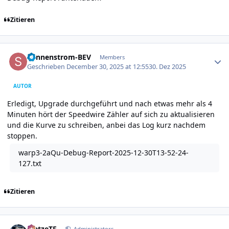
Zitieren
Author stats
Sonnenstrom-BEV
Members
Geschrieben
December 30, 2025 at 12:55
30. Dez 2025
AUTOR
Erledigt, Upgrade durchgeführt und nach etwas mehr als 4
Minuten hört der Speedwire Zähler auf sich zu aktualisieren
und die Kurve zu schreiben, anbei das Log kurz nachdem
stoppen.
warp3-2aQu-Debug-Report-2025-12-30T13-52-24-
127.txt
Zitieren
Author stats
MatzeTF
Administrators