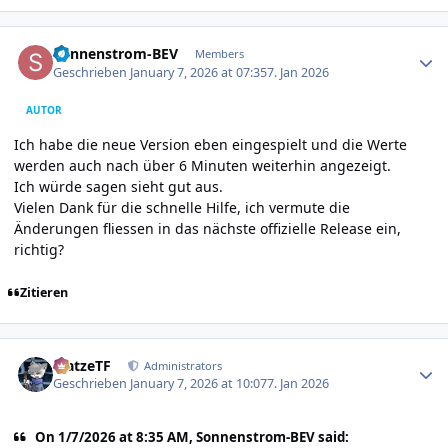
Author stats
Sonnenstrom-BEV
Members
Geschrieben
January 7, 2026 at 07:35
7. Jan 2026
AUTOR
Ich habe die neue Version eben eingespielt und die Werte
werden auch nach über 6 Minuten weiterhin angezeigt.
Ich würde sagen sieht gut aus.
Vielen Dank für die schnelle Hilfe, ich vermute die
Änderungen fliessen in das nächste offizielle Release ein,
richtig?
Zitieren
Author stats
MatzeTF
Administrators
Geschrieben
January 7, 2026 at 10:07
7. Jan 2026
On 1/7/2026 at 8:35 AM, Sonnenstrom-BEV said: