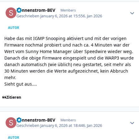
Author stats
Sonnenstrom-BEV
Members
Geschrieben
January 6, 2026 at 15:55
6. Jan 2026
AUTOR
Habe das mit IGMP Snooping aktiviert und mit der vorigen
Firmware nochmal probiert und nach ca. 4 Minuten war der
Wert vom Sunny Home Manager über Speedwire wieder weg.
Danach die obige Firmware eingespielt und die WARP3 wurde
danach automatisch (wie üblich) neu gestartet, seit mehr als
30 Minuten werden die Werte aufgezeichnet, kein Abbruch
mehr.
Sieht gut aus....
Zitieren
Author stats
Sonnenstrom-BEV
Members
Geschrieben
January 6, 2026 at 18:44
6. Jan 2026
AUTOR