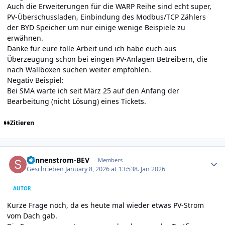
Auch die Erweiterungen für die WARP Reihe sind echt super,
PV-Überschussladen, Einbindung des Modbus/TCP Zählers
der BYD Speicher um nur einige wenige Beispiele zu
erwähnen.
Danke für eure tolle Arbeit und ich habe euch aus
Überzeugung schon bei eingen PV-Anlagen Betreibern, die
nach Wallboxen suchen weiter empfohlen.
Negativ Beispiel:
Bei SMA warte ich seit März 25 auf den Anfang der
Bearbeitung (nicht Lösung) eines Tickets.
Zitieren
Author stats
Sonnenstrom-BEV
Members
Geschrieben
January 8, 2026 at 13:53
8. Jan 2026
AUTOR
Kurze Frage noch, da es heute mal wieder etwas PV-Strom
vom Dach gab.