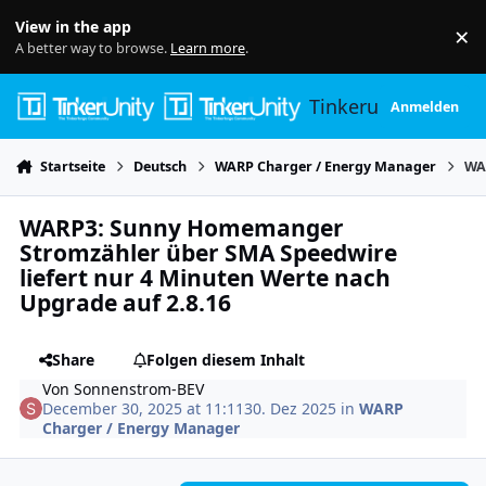
Skip to content
View in the app
×
Di
A better way to browse.
Learn more
.
Tinkerunity
Anmelden
Startseite
Deutsch
WARP Charger / Energy Manager
WA
WARP3: Sunny Homemanger
Stromzähler über SMA Speedwire
liefert nur 4 Minuten Werte nach
Upgrade auf 2.8.16
Share
Folgen diesem Inhalt
Von
Sonnenstrom-BEV
December 30, 2025 at 11:11
30. Dez 2025
in
WARP
Charger / Energy Manager