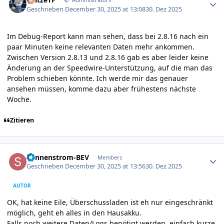
Geschrieben
December 30, 2025 at 13:08
30. Dez 2025
Im Debug-Report kann man sehen, dass bei 2.8.16 nach ein
paar Minuten keine relevanten Daten mehr ankommen.
Zwischen Version 2.8.13 und 2.8.16 gab es aber leider keine
Änderung an der Speedwire-Unterstützung, auf die man das
Problem schieben könnte. Ich werde mir das genauer
ansehen müssen, komme dazu aber frühestens nächste
Woche.
Zitieren
Author stats
Sonnenstrom-BEV
Members
Geschrieben
December 30, 2025 at 13:56
30. Dez 2025
AUTOR
OK, hat keine Eile, Überschussladen ist eh nur eingeschränkt
möglich, geht eh alles in den Hausakku.
Falls noch weitere Daten/Logs benötigt werden, einfach kurze