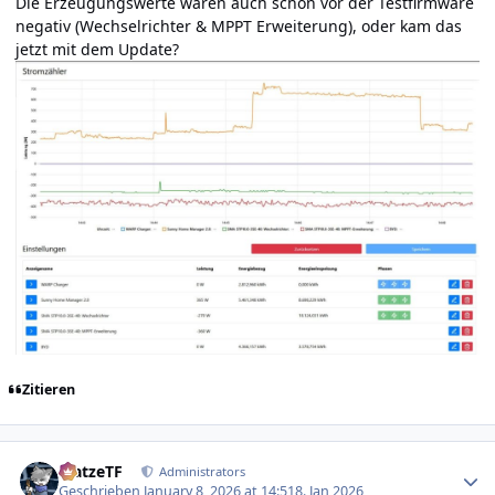
Die Erzeugungswerte waren auch schon vor der Testfirmware
negativ (Wechselrichter & MPPT Erweiterung), oder kam das
jetzt mit dem Update?
Zitieren
Author stats
MatzeTF
Administrators
Geschrieben
January 8, 2026 at 14:51
8. Jan 2026