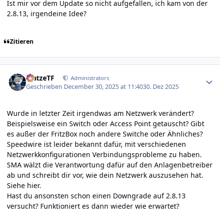
Ist mir vor dem Update so nicht aufgefallen, ich kam von der
2.8.13, irgendeine Idee?
Zitieren
Author stats
MatzeTF
Administrators
Geschrieben
December 30, 2025 at 11:40
30. Dez 2025
Wurde in letzter Zeit irgendwas am Netzwerk verändert?
Beispielsweise ein Switch oder Access Point getauscht? Gibt
es außer der FritzBox noch andere Switche oder Ähnliches?
Speedwire ist leider bekannt dafür, mit verschiedenen
Netzwerkkonfigurationen Verbindungsprobleme zu haben.
SMA wälzt die Verantwortung dafür auf den Anlagenbetreiber
ab und schreibt dir vor, wie dein Netzwerk auszusehen hat.
Siehe
hier
.
Hast du ansonsten schon einen Downgrade auf 2.8.13
versucht? Funktioniert es dann wieder wie erwartet?