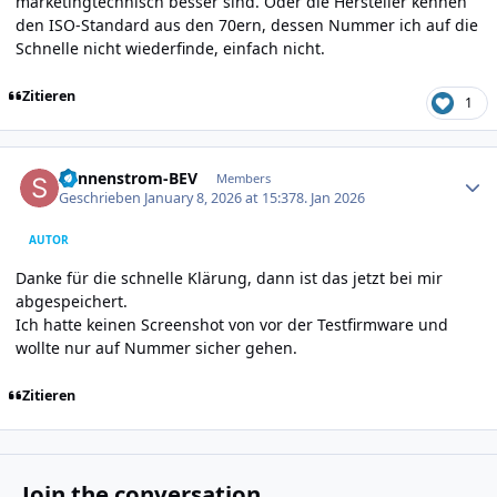
marketingtechnisch besser sind. Oder die Hersteller kennen
den ISO-Standard aus den 70ern, dessen Nummer ich auf die
Schnelle nicht wiederfinde, einfach nicht.
Zitieren
1
Author stats
Sonnenstrom-BEV
Members
Geschrieben
January 8, 2026 at 15:37
8. Jan 2026
AUTOR
Danke für die schnelle Klärung, dann ist das jetzt bei mir
abgespeichert.
Ich hatte keinen Screenshot von vor der Testfirmware und
wollte nur auf Nummer sicher gehen.
Zitieren
Join the conversation