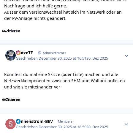
Nachfrage und ich helfe gerne.
Ausser dem Versionswechsel hat sich im Netzwerk oder an
der PV-Anlage nichts geändert.
Zitieren
Author stats
MatzeTF
Administrators
Geschrieben
December 30, 2025 at 16:51
30. Dez 2025
Könntest du mal eine Skizze (oder Liste) machen und alle
Netzwerkkomponenten zwischen SHM und Wallbox auflisten
und wie sie miteinander ver
Zitieren
Author stats
Sonnenstrom-BEV
Members
Geschrieben
December 30, 2025 at 18:50
30. Dez 2025