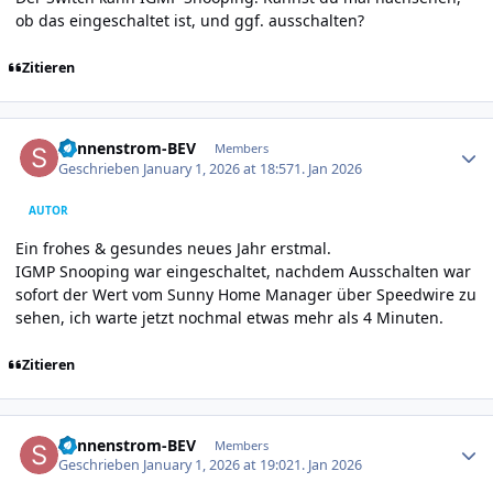
ob das eingeschaltet ist, und ggf. ausschalten?
Zitieren
Author stats
Sonnenstrom-BEV
Members
Geschrieben
January 1, 2026 at 18:57
1. Jan 2026
AUTOR
Ein frohes & gesundes neues Jahr erstmal.
IGMP Snooping war eingeschaltet, nachdem Ausschalten war
sofort der Wert vom Sunny Home Manager über Speedwire zu
sehen, ich warte jetzt nochmal etwas mehr als 4 Minuten.
Zitieren
Author stats
Sonnenstrom-BEV
Members
Geschrieben
January 1, 2026 at 19:02
1. Jan 2026