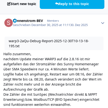
Start new topic
Reply to this topic
Author stats
Sonnenstrom-BEV
Members
Geschrieben
December 30, 2025 at 11:11
30. Dez 2025
warp3-2aQu-Debug-Report-2025-12-30T10-13-18-
195.txt
Hallo zusammen,
nachdem Update meiner WARP3 auf die 2.8.16 ist mir
aufgefallen das der Stromzähler des Sunny Homemenager
über SMA Speedwire nur ca. 4 Minuten Werte liefert.
Logfile habe ich angehängt, Restart war um 08:16, der Zähler
zeigt Werte bis ca. 08:20, danach verändert sich der Wert im
Zähler nicht mehr und in der Anzeige bricht die
Aufzeichnung der Grafik ab.
Die Zähler die mit SunSpec (Wechselrichter direkt & MPPT
Erweiterung) bzw. Modbus/TCP (BYD Speicher) eingerichtet
sind funktionieren weiterhin einwandfrei.