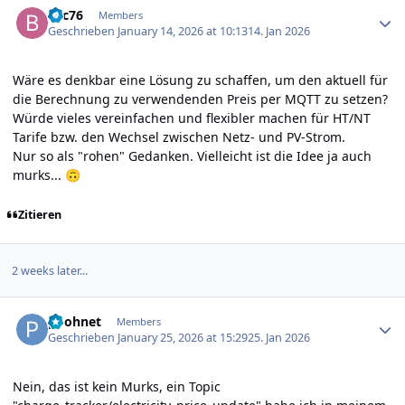
bsc76
Members
Geschrieben
January 14, 2026 at 10:13
14. Jan 2026
Wäre es denkbar eine Lösung zu schaffen, um den aktuell für
die Berechnung zu verwendenden Preis per MQTT zu setzen?
Würde vieles vereinfachen und flexibler machen für HT/NT
Tarife bzw. den Wechsel zwischen Netz- und PV-Strom.
Nur so als "rohen" Gedanken. Vielleicht ist die Idee ja auch
murks...
🙃
Zitieren
2 weeks later...
Author stats
poohnet
Members
Geschrieben
January 25, 2026 at 15:29
25. Jan 2026
Nein, das ist kein Murks, ein Topic