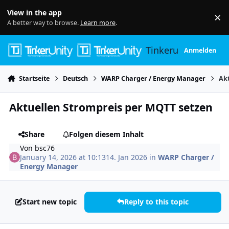
Skip to content
View in the app
×
Di
A better way to browse.
Learn more
.
Tinkerunity
Anmelden
Startseite
Deutsch
WARP Charger / Energy Manager
Ak
Aktuellen Strompreis per MQTT setzen
Share
Folgen diesem Inhalt
Von
bsc76
January 14, 2026 at 10:13
14. Jan 2026
in
WARP Charger /
Energy Manager
Start new topic
Reply to this topic
Author stats