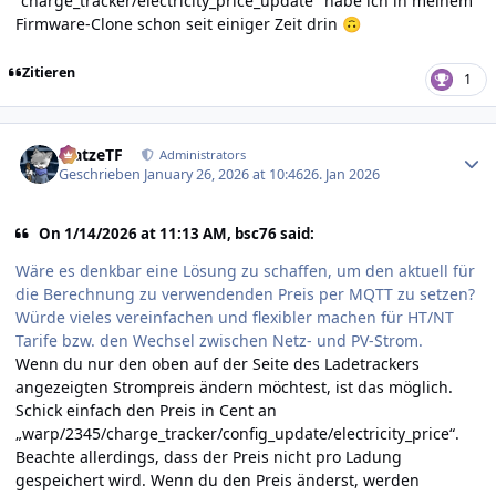
"charge_tracker/electricity_price_update" habe ich in meinem
Firmware-Clone schon seit einiger Zeit drin
🙃
Zitieren
1
Author stats
MatzeTF
Administrators
Geschrieben
January 26, 2026 at 10:46
26. Jan 2026
On 1/14/2026 at 11:13 AM, bsc76 said:
Wäre es denkbar eine Lösung zu schaffen, um den aktuell für
die Berechnung zu verwendenden Preis per MQTT zu setzen?
Würde vieles vereinfachen und flexibler machen für HT/NT
Tarife bzw. den Wechsel zwischen Netz- und PV-Strom.
Wenn du nur den oben auf der Seite des Ladetrackers
angezeigten Strompreis ändern möchtest, ist das möglich.
Schick einfach den Preis in Cent an
„warp/2345/charge_tracker/config_update/electricity_price“.
Beachte allerdings, dass der Preis nicht pro Ladung
gespeichert wird. Wenn du den Preis änderst, werden