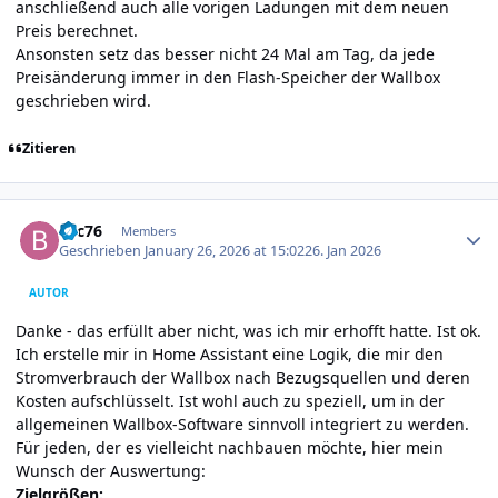
anschließend auch alle vorigen Ladungen mit dem neuen
Preis berechnet.
Ansonsten setz das besser nicht 24 Mal am Tag, da jede
Preisänderung immer in den Flash-Speicher der Wallbox
geschrieben wird.
Zitieren
Author stats
bsc76
Members
Geschrieben
January 26, 2026 at 15:02
26. Jan 2026
AUTOR
Danke - das erfüllt aber nicht, was ich mir erhofft hatte. Ist ok.
Ich erstelle mir in Home Assistant eine Logik, die mir den
Stromverbrauch der Wallbox nach Bezugsquellen und deren
Kosten aufschlüsselt. Ist wohl auch zu speziell, um in der
allgemeinen Wallbox-Software sinnvoll integriert zu werden.
Für jeden, der es vielleicht nachbauen möchte, hier mein
Wunsch der Auswertung:
Zielgrößen: