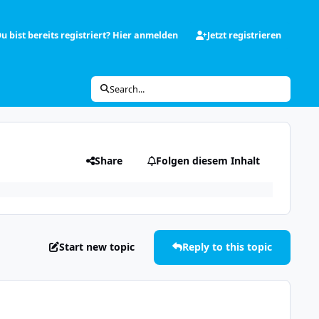
u bist bereits registriert? Hier anmelden
Jetzt registrieren
Search...
Share
Folgen diesem Inhalt
Start new topic
Reply to this topic