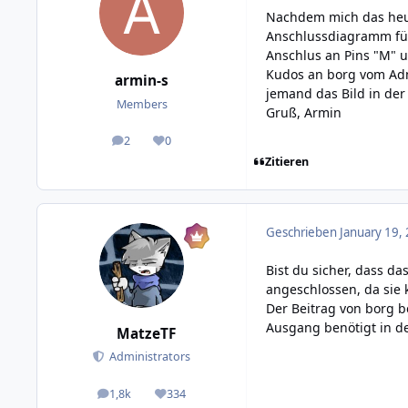
Nachdem mich das heute
Anschlussdiagramm für 
Anschlus an Pins "M" 
Kudos an borg vom Adm
armin-s
jemand das Bild in der 
Members
Gruß, Armin
2
0
posts
Reputation
Zitieren
Geschrieben
January 19,
Bist du sicher, dass 
angeschlossen, da sie
Der Beitrag von borg 
Ausgang benötigt in d
MatzeTF
Administrators
1,8k
334
posts
Reputation