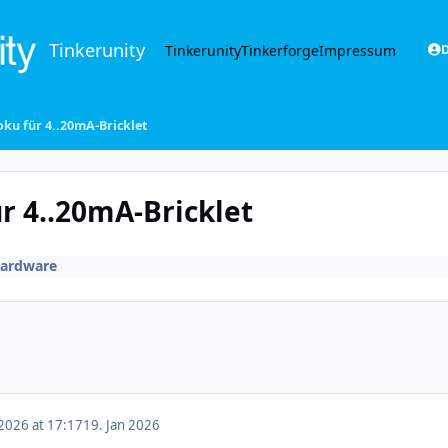
Tinkerunity
Tinkerunity
Tinkerforge
Impressum
D
oku für 4..20mA-Bricklet
r 4..20mA-Bricklet
ardware
 2026 at 17:17
19. Jan 2026