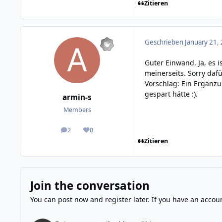
Zitieren
Geschrieben
January 21,
Guter Einwand. Ja, es 
meinerseits. Sorry dafü
Vorschlag: Ein Ergänzu
gespart hätte :).
armin-s
Members
2
0
posts
Reputation
Zitieren
Join the conversation
You can post now and register later. If you have an accou