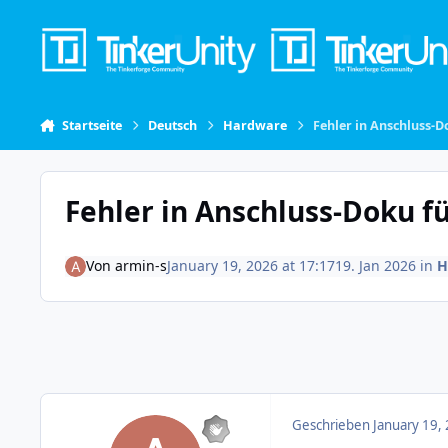
Skip to content
Startseite
Deutsch
Hardware
Fehler in Anschluss-D
Fehler in Anschluss-Doku fü
Von
armin-s
January 19, 2026 at 17:17
19. Jan 2026
in
H
Geschrieben
January 19,