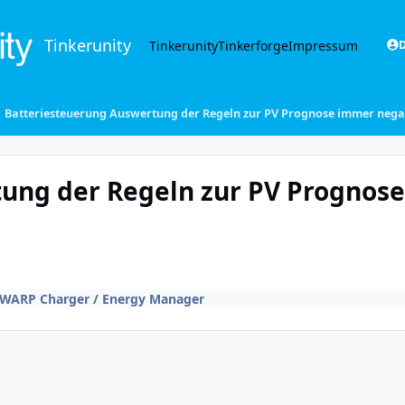
Tinkerunity
Tinkerunity
Tinkerforge
Impressum
D
Batteriesteuerung Auswertung der Regeln zur PV Prognose immer nega
ung der Regeln zur PV Prognos
WARP Charger / Energy Manager