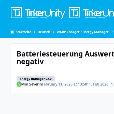
Skip to content
Startseite
Deutsch
WARP Charger / Energy Manager
Batteriesteuerung Auswert
negativ
energy manager v2.0
Von
Severin
February 11, 2026 at 13:58
11. Feb 2026
in