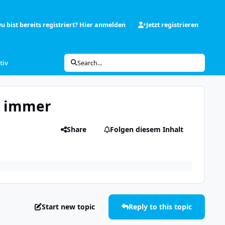
u bist bereits registriert? Hier anmelden
Jetzt registrieren
tiv
Search...
e immer
Share
Folgen diesem Inhalt
Start new topic
Reply to this topic