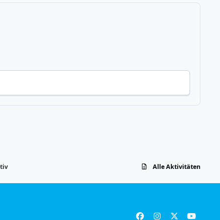
tiv
Alle Aktivitäten
f
i
x
y