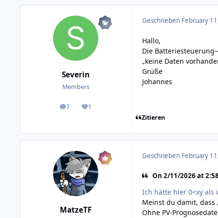
Geschrieben
February 11
Hallo,
Die Batteriesteuerung
„keine Daten vorhanden!
Grüße
Severin
Johannes
Members
7
1
posts
Reputation
Zitieren
Geschrieben
February 11
On 2/11/2026 at 2:58
Ich hätte hier 0<xy als 
Meinst du damit, dass 
MatzeTF
Ohne PV-Prognosedaten