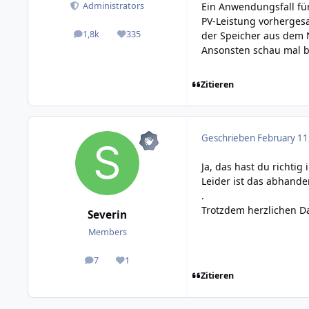
Ein Anwendungsfall für
Administrators
PV-Leistung vorherges
1,8k
335
der Speicher aus dem N
posts
Reputation
Ansonsten schau mal be
Zitieren
Geschrieben
February 11
Ja, das hast du richtig
Leider ist das abhande
.
Trotzdem herzlichen Da
Severin
Members
7
1
posts
Reputation
Zitieren