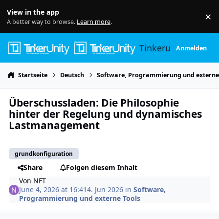
Skip to content
View in the app
×
Di
A better way to browse.
Learn more
.
Tinkerunity
Anmelden
Startseite
Deutsch
Software, Programmierung und externe
Überschussladen: Die Philosophie
hinter der Regelung und dynamisches
Lastmanagement
grundkonfiguration
Share
Folgen diesem Inhalt
Von
NFT
June 4, 2026 at 16:41
4. Jun 2026
in
Software,
Programmierung und externe Tools