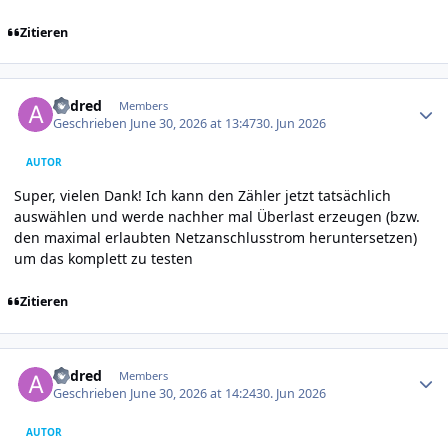
Zitieren
Author stats
andred
Members
Geschrieben
June 30, 2026 at 13:47
30. Jun 2026
AUTOR
Super, vielen Dank! Ich kann den Zähler jetzt tatsächlich
auswählen und werde nachher mal Überlast erzeugen (bzw.
den maximal erlaubten Netzanschlusstrom heruntersetzen)
um das komplett zu testen
Zitieren
Author stats
andred
Members
Geschrieben
June 30, 2026 at 14:24
30. Jun 2026
AUTOR