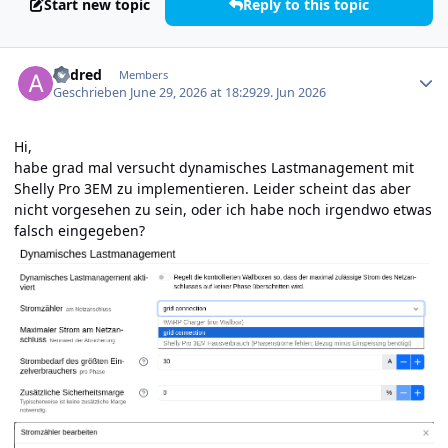
Start new topic
Reply to this topic
Author stats
andred
Members
Geschrieben
June 29, 2026 at 18:29
29. Jun 2026
Hi,
habe grad mal versucht dynamisches Lastmanagement mit
Shelly Pro 3EM zu implementieren. Leider scheint das aber
nicht vorgesehen zu sein, oder ich habe noch irgendwo etwas
falsch eingegeben?