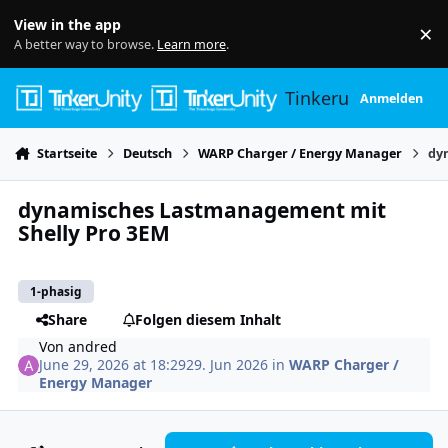
Skip to content
View in the app
×
Di
A better way to browse.
Learn more
.
Tinkerunity
Anmelden
Startseite
Deutsch
WARP Charger / Energy Manager
dy
dynamisches Lastmanagement mit
Shelly Pro 3EM
1-phasig
Share
Folgen diesem Inhalt
Von
andred
June 29, 2026 at 18:29
29. Jun 2026
in
WARP Charger /
Energy Manager