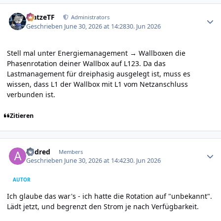
Author stats
MatzeTF
Administrators
Geschrieben
June 30, 2026 at 14:28
30. Jun 2026
Stell mal unter Energiemanagement → Wallboxen die
Phasenrotation deiner Wallbox auf L123. Da das
Lastmanagement für dreiphasig ausgelegt ist, muss es
wissen, dass L1 der Wallbox mit L1 vom Netzanschluss
verbunden ist.
Zitieren
Author stats
andred
Members
Geschrieben
June 30, 2026 at 14:42
30. Jun 2026
AUTOR
Ich glaube das war's - ich hatte die Rotation auf "unbekannt".
Lädt jetzt, und begrenzt den Strom je nach Verfügbarkeit.