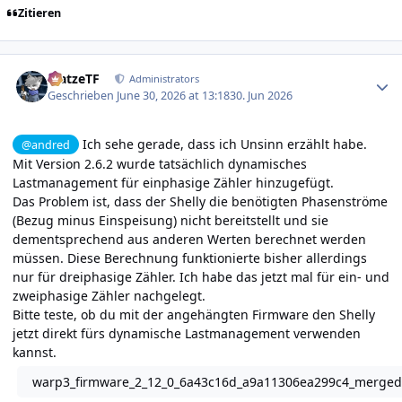
Zitieren
Author stats
MatzeTF
Administrators
Geschrieben
June 30, 2026 at 13:18
30. Jun 2026
Ich sehe gerade, dass ich Unsinn erzählt habe.
@andred
Mit Version 2.6.2 wurde tatsächlich dynamisches
Lastmanagement für einphasige Zähler hinzugefügt.
Das Problem ist, dass der Shelly die benötigten Phasenströme
(Bezug minus Einspeisung) nicht bereitstellt und sie
dementsprechend aus anderen Werten berechnet werden
müssen. Diese Berechnung funktionierte bisher allerdings
nur für dreiphasige Zähler. Ich habe das jetzt mal für ein- und
zweiphasige Zähler nachgelegt.
Bitte teste, ob du mit der angehängten Firmware den Shelly
jetzt direkt fürs dynamische Lastmanagement verwenden
kannst.
warp3_firmware_2_12_0_6a43c16d_a9a11306ea299c4_merged