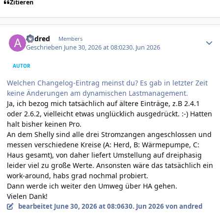
Zitieren
Author stats
andred
Members
Geschrieben
June 30, 2026 at 08:02
30. Jun 2026
AUTOR
Welchen Changelog-Eintrag meinst du? Es gab in letzter Zeit
keine Änderungen am dynamischen Lastmanagement.
Ja, ich bezog mich tatsächlich auf ältere Einträge, z.B 2.4.1
oder 2.6.2, vielleicht etwas unglücklich ausgedrückt. :-) Hatten
halt bisher keinen Pro.
An dem Shelly sind alle drei Stromzangen angeschlossen und
messen verschiedene Kreise (A: Herd, B: Wärmepumpe, C:
Haus gesamt), von daher liefert Umstellung auf dreiphasig
leider viel zu große Werte. Ansonsten wäre das tatsächlich ein
work-around, habs grad nochmal probiert.
Dann werde ich weiter den Umweg über HA gehen.
Vielen Dank!
bearbeitet
June 30, 2026 at 08:06
30. Jun 2026
von andred