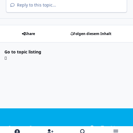
Reply to this topic...
Share
Folgen diesem Inhalt
Go to topic listing
Light Mode
Dark Mode
System Preference
f
i
x
y