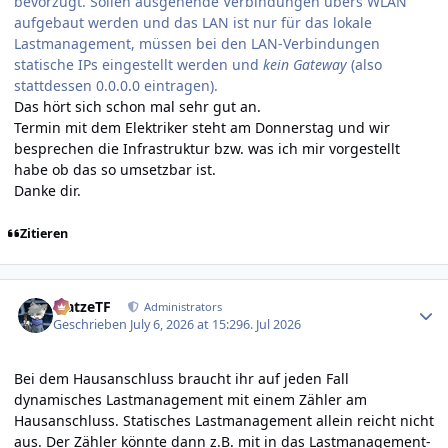
bevorzugt. Sollen ausgehende Verbindungen übers WLAN
aufgebaut werden und das LAN ist nur für das lokale
Lastmanagement, müssen bei den LAN-Verbindungen
statische IPs eingestellt werden und
kein Gateway
(also
stattdessen 0.0.0.0 eintragen).
Das hört sich schon mal sehr gut an.
Termin mit dem Elektriker steht am Donnerstag und wir
besprechen die Infrastruktur bzw. was ich mir vorgestellt
habe ob das so umsetzbar ist.
Danke dir.
Zitieren
Author stats
MatzeTF
Administrators
Geschrieben
July 6, 2026 at 15:29
6. Jul 2026
Bei dem Hausanschluss braucht ihr auf jeden Fall
dynamisches Lastmanagement mit einem Zähler am
Hausanschluss. Statisches Lastmanagement allein reicht nicht
aus. Der Zähler könnte dann z.B. mit in das Lastmanagement-