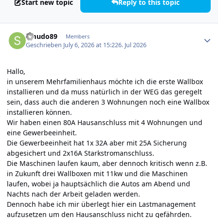
Start new topic
Reply to this topic
Author stats
Smudo89
Members
Geschrieben
July 6, 2026 at 15:22
6. Jul 2026
Hallo,
in unserem Mehrfamilienhaus möchte ich die erste Wallbox
installieren und da muss natürlich in der WEG das geregelt
sein, dass auch die anderen 3 Wohnungen noch eine Wallbox
installieren können.
Wir haben einen 80A Hausanschluss mit 4 Wohnungen und
eine Gewerbeeinheit.
Die Gewerbeeinheit hat 1x 32A aber mit 25A Sicherung
abgesichert und 2x16A Starkstromanschluss.
Die Maschinen laufen kaum, aber dennoch kritisch wenn z.B.
in Zukunft drei Wallboxen mit 11kw und die Maschinen
laufen, wobei ja hauptsächlich die Autos am Abend und
Nachts nach der Arbeit geladen werden.
Dennoch habe ich mir überlegt hier ein Lastmanagement
aufzusetzen um den Hausanschluss nicht zu gefährden.