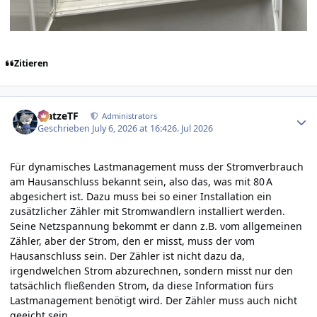
Zitieren
Author stats
MatzeTF
Administrators
Geschrieben
July 6, 2026 at 16:42
6. Jul 2026
Für dynamisches Lastmanagement muss der Stromverbrauch
am Hausanschluss bekannt sein, also das, was mit 80 A
abgesichert ist. Dazu muss bei so einer Installation ein
zusätzlicher Zähler mit Stromwandlern installiert werden.
Seine Netzspannung bekommt er dann z.B. vom allgemeinen
Zähler, aber der Strom, den er misst, muss der vom
Hausanschluss sein. Der Zähler ist nicht dazu da,
irgendwelchen Strom abzurechnen, sondern misst nur den
tatsächlich fließenden Strom, da diese Information fürs
Lastmanagement benötigt wird. Der Zähler muss auch nicht
geeicht sein.