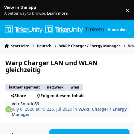
Skip to content
View in the app
×
Di
A better way to browse.
Learn more
.
Tinkerunity
Anmelden
Startseite
Deutsch
WARP Charger / Energy Manager
Wa
Warp Charger LAN und WLAN
gleichzeitig
lastmanagement
netzwerk
wlan
Share
Folgen diesem Inhalt
Von
Smudo89
July 6, 2026 at 15:22
6. Jul 2026
in
WARP Charger / Energy
Manager