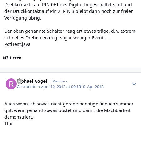
Drehkontakte auf PIN 0+1 des Digital-In geschaltet sind und
der Druckkontakt auf Pin 2. PIN 3 bleibt dann noch zur freien
Verfügung übrig.
Der oben genannte Schalter reagiert etwas träge, d.h. extrem
schnelles Drehen erzeugt sogar weniger Events ...
PotiTest.java
Zitieren
Author stats
raphael_vogel
Members
Geschrieben
April 10, 2013 at 09:13
10. Apr 2013
Auch wenn ich sowas nicht gerade benötige find ich's immer
gut, wenn jemand sowas postet und damit die Machbarkeit
demonstriert.
Thx