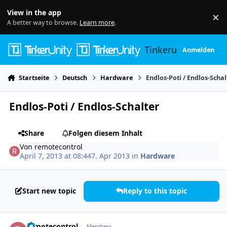
Skip to content
View in the app
×
Di
A better way to browse.
Learn more
.
Tinkerunity
Anmelden
Startseite
Deutsch
Hardware
Endlos-Poti / Endlos-Schal
Endlos-Poti / Endlos-Schalter
Share
Folgen diesem Inhalt
Von
remotecontrol
April 7, 2013 at 08:44
7. Apr 2013
in
Hardware
Start new topic
Reply to this topic
Author stats
remotecontrol
Members