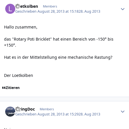
Author stats
Loetkolben
Members
Geschrieben
August 28, 2013 at 15:18
28. Aug 2013
Hallo zusammen,
das "Rotary Poti Bricklet" hat einen Bereich von -150° bis
+150°.
Hat es in der Mittelstellung eine mechanische Rastung?
Der Loetkolben
Zitieren
Author stats
FlyingDoc
Members
Geschrieben
August 28, 2013 at 15:29
28. Aug 2013