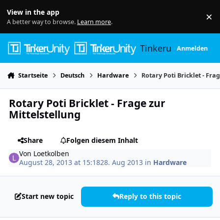
Skip to content
View in the app
×
Di
A better way to browse.
Learn more
.
Tinkerunity
Anmelden
Startseite
Deutsch
Hardware
Rotary Poti Bricklet - Fra
Rotary Poti Bricklet - Frage zur
Mittelstellung
Share
Folgen diesem Inhalt
Von
Loetkolben
August 28, 2013 at 15:18
28. Aug 2013
in
Hardware
Start new topic
Reply to this topic