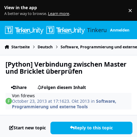
Skip to content
View in the app
×
Di
A better way to browse.
Learn more
.
Tinkerunity
Anmelden
Startseite
Deutsch
Software, Programmierung und externe
[Python] Verbindung zwischen Master
und Bricklet überprüfen
Share
Folgen diesem Inhalt
Von
fdrews
October 23, 2013 at 17:16
23. Okt 2013
in
Software,
Programmierung und externe Tools
Start new topic
Reply to this topic