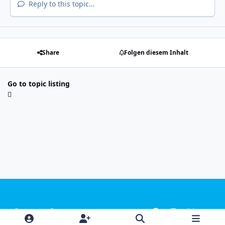
Reply to this topic...
Share
Folgen diesem Inhalt
Go to topic listing
Light Mode
Dark Mode
System Preference
f
i
x
y
a
n
o