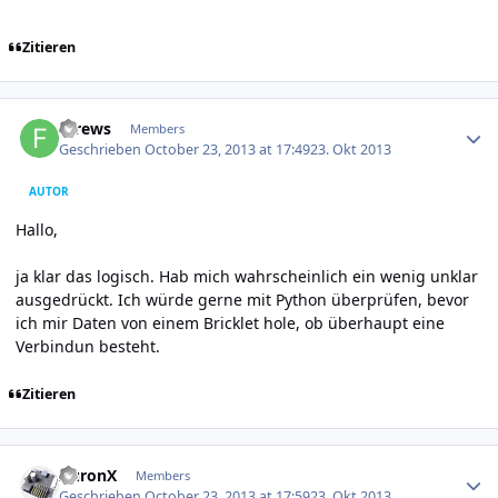
Zitieren
Author stats
fdrews
Members
Geschrieben
October 23, 2013 at 17:49
23. Okt 2013
AUTOR
Hallo,
ja klar das logisch. Hab mich wahrscheinlich ein wenig unklar
ausgedrückt. Ich würde gerne mit Python überprüfen, bevor
ich mir Daten von einem Bricklet hole, ob überhaupt eine
Verbindun besteht.
Zitieren
Author stats
AuronX
Members
Geschrieben
October 23, 2013 at 17:59
23. Okt 2013