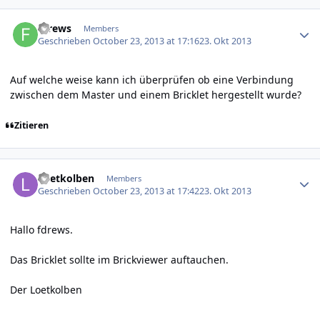
Author stats
fdrews
Members
Geschrieben
October 23, 2013 at 17:16
23. Okt 2013
Auf welche weise kann ich überprüfen ob eine Verbindung
zwischen dem Master und einem Bricklet hergestellt wurde?
Zitieren
Author stats
Loetkolben
Members
Geschrieben
October 23, 2013 at 17:42
23. Okt 2013
Hallo fdrews.
Das Bricklet sollte im Brickviewer auftauchen.
Der Loetkolben