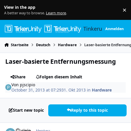
Skip to content
View in the app
×
Di
A better way to browse.
Learn more
.
Tinkerunity
Anmelden
Startseite
Deutsch
Hardware
Laser-basierte Entfernu
Laser-basierte Entfernungsmessung
Share
Folgen diesem Inhalt
Von
pjscipio
October 31, 2013 at 07:29
31. Okt 2013
in
Hardware
Start new topic
Reply to this topic
Author stats
pjscipio
Members