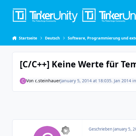
Skip to content
Startseite
Deutsch
Software, Programmierung und exte
[C/C++] Keine Werte für Te
Von
c.steinhauer
January 5, 2014 at 18:03
5. Jan 2014
i
Geschrieben
January 5, 2