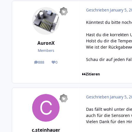
Geschrieben
January 5, 2
Könntest du bitte noch
Hast du die korrekten 
Holst du dir die Temp
AuronX
Wie ist der Rückgabew
Members
Schau dir auf jeden Fal
888
0
posts
Reputation
Zitieren
Geschrieben
January 5, 2
Das fällt wohl unter d
auch für die Sensoren
Vielen Dank für den Hi
c.steinhauer