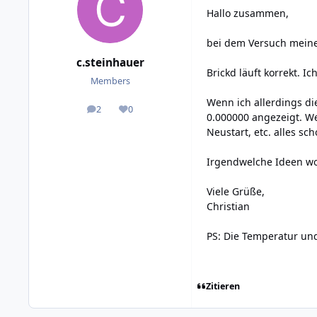
Hallo zusammen,
bei dem Versuch meine
c.steinhauer
Brickd läuft korrekt. 
Members
Wenn ich allerdings di
2
0
posts
Reputation
0.000000 angezeigt. W
Neustart, etc. alles s
Irgendwelche Ideen wo
Viele Grüße,
Christian
PS: Die Temperatur und
Zitieren