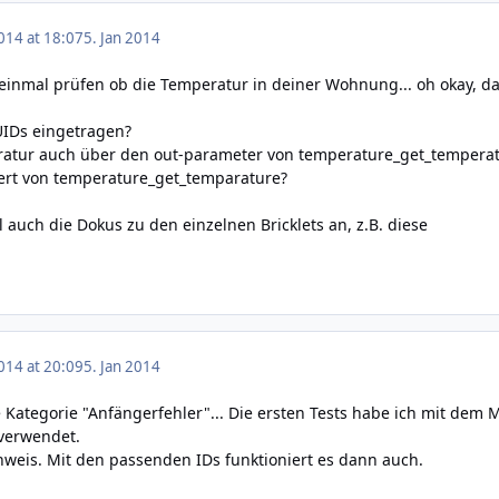
014 at 18:07
5. Jan 2014
einmal prüfen ob die Temperatur in deiner Wohnung... oh okay, da
UIDs eingetragen?
eratur auch über den out-parameter von temperature_get_tempera
ert von temperature_get_temparature?
l auch die Dokus zu den einzelnen Bricklets an, z.B.
diese
014 at 20:09
5. Jan 2014
ie Kategorie "Anfängerfehler"... Die ersten Tests habe ich mit de
 verwendet.
nweis. Mit den passenden IDs funktioniert es dann auch.