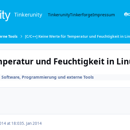
Tinkerunity
Tinkerunity
Tinkerforge
Impressum
D
rne Tools
[C/C++] Keine Werte für Temperatur und Feuchtigkeit in Li
mperatur und Feuchtigkeit in Li
n
Software, Programmierung und externe Tools
014 at 18:03
5. Jan 2014