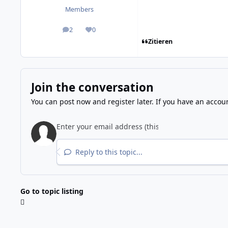
Members
2
0
posts
Reputation
Zitieren
Join the conversation
You can post now and register later. If you have an accou
Reply to this topic...
Go to topic listing