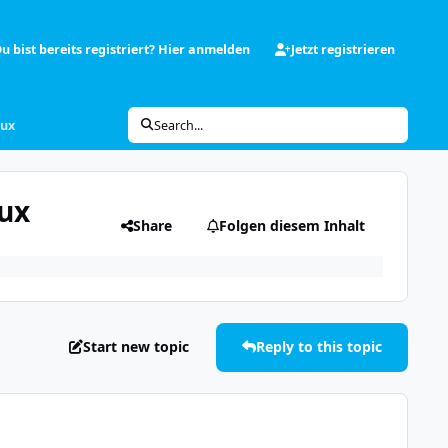
u bist bereits registriert? Hier anmelden
Jetzt registrieren
nux
Search...
nux
Share
Folgen diesem Inhalt
Start new topic
Reply to this topic