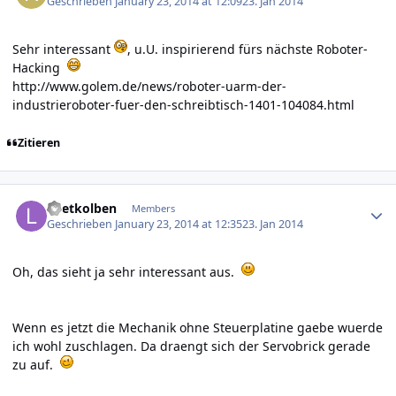
Geschrieben
January 23, 2014 at 12:09
23. Jan 2014
Sehr interessant
, u.U. inspirierend fürs nächste Roboter-
Hacking
http://www.golem.de/news/roboter-uarm-der-
industrieroboter-fuer-den-schreibtisch-1401-104084.html
Zitieren
Author stats
Loetkolben
Members
Geschrieben
January 23, 2014 at 12:35
23. Jan 2014
Oh, das sieht ja sehr interessant aus.
Wenn es jetzt die Mechanik ohne Steuerplatine gaebe wuerde
ich wohl zuschlagen. Da draengt sich der Servobrick gerade
zu auf.