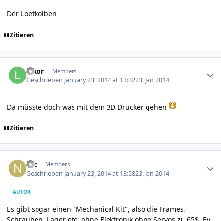
Der Loetkolben
Zitieren
Author stats
luxor
Members
Geschrieben
January 23, 2014 at 13:32
23. Jan 2014
Da müsste doch was mit dem 3D Drucker gehen
Zitieren
Author stats
Nic
Members
Geschrieben
January 23, 2014 at 13:58
23. Jan 2014
AUTOR
Es gibt sogar einen "Mechanical Kit", also die Frames,
Schrauben, Lager etc. ohne Elektronik ohne Servos zu 65$. Ev.