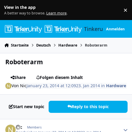
Skip to content
View in the app
×
Di
A better way to browse.
Learn more
.
Tinkerunity
Anmelden
Startseite
Deutsch
Hardware
Roboterarm
Roboterarm
Share
Folgen diesem Inhalt
Von
Nic
January 23, 2014 at 12:09
23. Jan 2014
in
Hardware
Start new topic
Reply to this topic
Author stats
Nic
Members