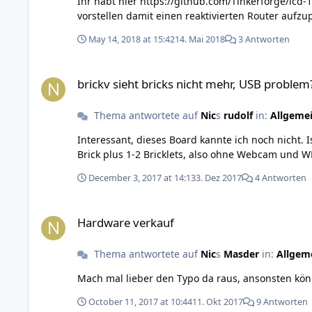
Ihr habt hier https://github.com/Tinkerforge/lcd-
May 14, 2018 at 15:42
14. Mai 2018
3 Antworten
brickv sieht bricks nicht mehr, USB problem?!
brickv sieht bricks nicht mehr, USB problem
Thema antwortete auf
Nic
s
rudolf
in:
Allgeme
Interessant, dieses Board kannte ich noch nicht. Ist dieses mi
Brick plus 1-2 Bricklets, also ohne Webcam und 
December 3, 2017 at 14:13
3. Dez 2017
4 Antworten
Hardware verkauf
Hardware verkauf
Thema antwortete auf
Nic
s
Masder
in:
Allgem
Mach mal lieber den Typo da raus, ansonsten kön
October 11, 2017 at 10:44
11. Okt 2017
9 Antworten