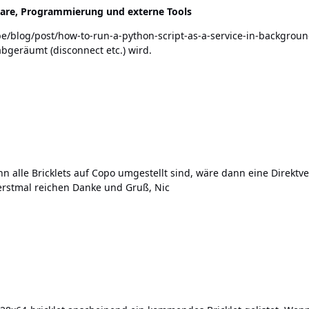
are, Programmierung und externe Tools
abgeräumt (disconnect etc.) wird.
als Hat/Shield auf einem PI? USB würde mir aber erstmal reichen Danke und Gruß, Nic