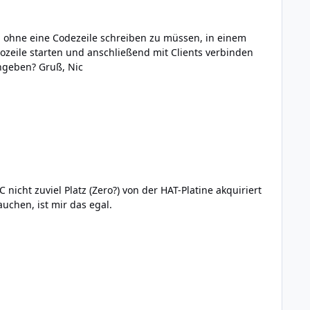
und subscriben? Ev. habe ich das in den Doku übersehen: wie oder wo lässt sich der Mqtt-Broker Host/IP und Port angeben? Gruß, Nic
uchen, ist mir das egal.