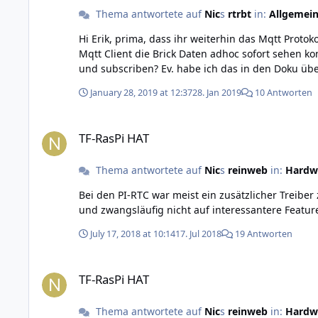
Thema antwortete auf
Nic
s
rtrbt
in:
Allgemein
Hi Erik, prima, dass ihr weiterhin das Mqtt Protokoll unterstützt. Am alten Proxy habe ich immer geschätzt, dass man ohne eine Codezeile schreiben zu müssen, in einem
Mqtt Client die Brick Daten adhoc sofort sehen konnte. Verhält sich die neue Variante genauso, sprich auf Kommandozeile starten und anschließend mit C
January 28, 2019 at 12:37
28. Jan 2019
10 Antworten
TF-RasPi HAT
TF-RasPi HAT
Thema antwortete auf
Nic
s
reinweb
in:
Hardw
Bei den PI-RTC war meist ein zusätzlicher Treiber zu installieren wenn ich mich nicht irre ?! Wenn
und zwangsläufig nicht auf interessantere Feature
July 17, 2018 at 10:14
17. Jul 2018
19 Antworten
TF-RasPi HAT
TF-RasPi HAT
Thema antwortete auf
Nic
s
reinweb
in:
Hardw