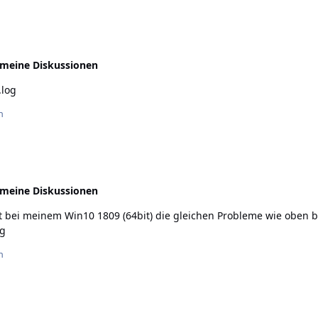
emeine Diskussionen
ionieren. v2.3.3.log
n
emeine Diskussionen
og
n