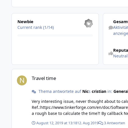
Alle anzeigen
Aktivitäten 
Newbie
Gesamt
Current rank (1/14)
Aktivit
anzeig
Reputa
Neutral
Travel time
Travel time
Thema antwortete auf
Nic
s
cristian
in:
General
Very interesting issue, never thought about to calculate estimated time of arr
Ref.:https://www.tinkerforge.com/en/doc/Software/Bricks/SilentStepper_Brick_CSharp.ht
a rough base to ca
August 12, 2019 at 13:18
12. Aug 2019
3 Antworten