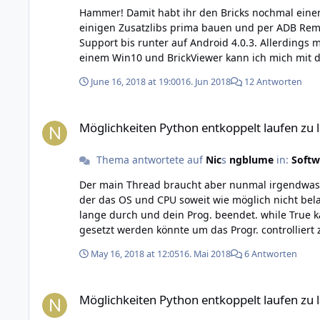
Hammer! Damit habt ihr den Bricks nochmal einen richtigen Quantenschub gegeben Konnte das 
einigen Zusatzlibs prima bauen und per ADB Remote Connectio
Support bis runter auf Android 4.0.3. Allerdings muss der Brick-Stack vor dem App-Start am USB-Port angeschlossen werden. Ein Enumerate durch Hotplug geht nicht. Auf
einem Win10 und BrickViewer kann ich mich mit dem Stack verbinden und 
Log-Ausgaben zeigt und in der Android API z.B. 
June 16, 2018 at 19:00
16. Jun 2018
12 Antworten
Möglichkeiten Python entkoppelt laufen zu lassen
Möglichkeiten Python entkoppelt laufen zu 
Thema antwortete auf
Nic
s
ngblume
in:
Softw
Der main Thread braucht aber nunmal irgendwas z
der das OS und CPU soweit wie möglich nicht belasten soll. Die Callbacks alleine reichen nicht, da sie irgendwann und asynchron auftreten, d
lange durch und dein Prog. beendet. while True kannst du auch ersetzen z.b: durch while still_alive (boolean var) die z.B. bei Exceptions oder in einem deiner Callback
gesetzt werden könnte um das Progr. controlliert
May 16, 2018 at 12:05
16. Mai 2018
6 Antworten
Möglichkeiten Python entkoppelt laufen zu lassen
Möglichkeiten Python entkoppelt laufen zu 