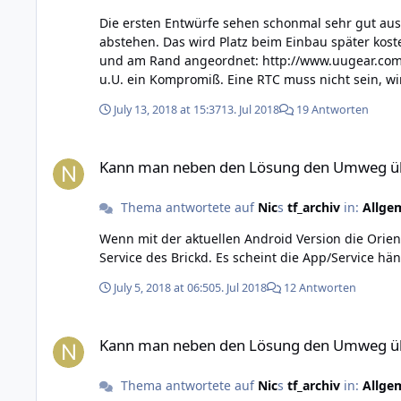
Die ersten Entwürfe sehen schonmal sehr gut aus Ich bekomme aber ziemliche Kopfschmerzen bei dem Gedanken, dass die Bricklet Buchsen um 90° Grad von der Plati
abstehen. Das wird Platz beim Einbau später kos
und am Rand angeordnet: http://www.uugear.com/product/zero4u/ Eine Maxi-Variante für Pi 2/3 und eine Light-Variante für den
u.U. ein Kompromiß. Eine RTC muss nicht sein, wir haben im Sortiment ein her
Gesamtsystem (ähnlich wie z.B. https://thepihut.com/products/onoff-shim) Wo ist auf der Abbildung der Anschlu
July 13, 2018 at 15:37
13. Jul 2018
19 Antworten
Standard JST 2.0 als Buchse (wie z.b. beim Lipo-Rider http://wiki.seeedstudio.com/L
vom HAT dann nur die SPI Pins vom GPIO Header b
Kann man neben den Lösung den Umweg über den PC zu ge
Kann man neben den Lösung den Umweg übe
Thema antwortete auf
Nic
s
tf_archiv
in:
Allge
Wenn mit der aktuellen Android Version die Orien
Service des Brickd. Es scheint die App/Service hän
July 5, 2018 at 06:50
5. Jul 2018
12 Antworten
Kann man neben den Lösung den Umweg über den PC zu ge
Kann man neben den Lösung den Umweg übe
Thema antwortete auf
Nic
s
tf_archiv
in:
Allge