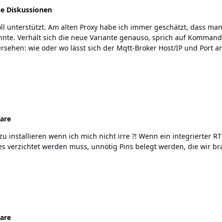
e Diskussionen
lients verbinden
are
 ein integrierter RTC nicht zuviel Platz (Zero?) von der HAT-Platine akquiriert
s verzichtet werden muss, unnötig Pins belegt werden, die wir bra
are