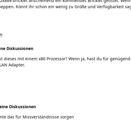
128x64-bricklet anscheinend ein kommendes Bricklet gelistet. Wenn 
?!
ine Diskussionen
t einem x86 Prozessor? Wenn ja, hast du für genügend Strom gesorgt? Teste doch einm
WLAN Adapter.
eine Diskussionen
nte das für Missverständnisse sorgen