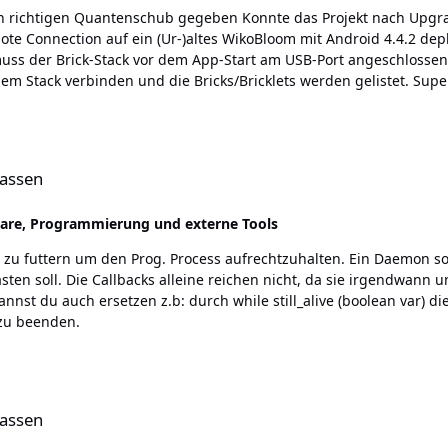
Projekt nach Upgrade auf Android Studio v3, downloads des NDK und
n auf ein (Ur-)altes WikoBloom mit Android 4.4.2 deployen und starten. Im Gradle
die Bricks/Bricklets werden gelistet. Super! Also wenn man jetzt noch in der Main-Activity UI 
das USB-Connect Event abgreifen könnte, um ein Enumerate auszu
lassen
are, Programmierung und externe Tools
u futtern um den Prog. Process aufrechtzuhalten. Ein Daemon soll
a wäre der main Thread schon
 zu beenden.
lassen