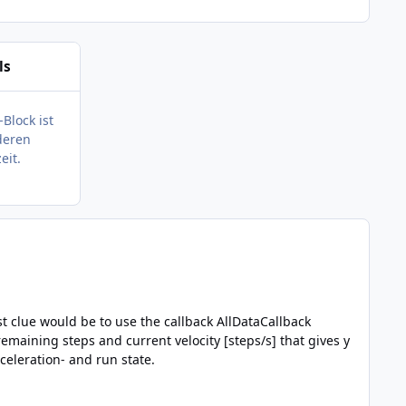
ls
-Block ist
deren
eit.
en (de)acceleration- and run state.