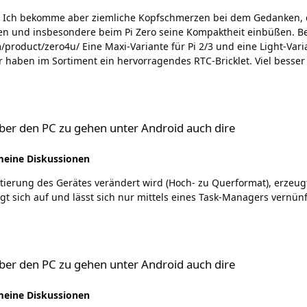
ne
ten und insbesondere beim Pi Zero seine Kompaktheit einbüßen. B
 Zero mit 2-3 Bricklet-Buchsen liegend, wäre
vorragendes RTC-Bricklet. Viel besser fände ich einen vernünftigen On/Off Switch fürs
ss für die LiPo/Ion Zelle? Bitte wenn möglich den quasi
ipo_Rider_Pro/). Soll der Akku das Gesamtsystem oder nur den HAT versorgen? Werden
elegt oder auch weitere Pins?
hen unter Android auch dire
r den PC zu gehen unter Android auch dire
meine Diskussionen
tierung des Gerätes verändert wird (Hoch- zu Querformat), erzeug
gt sich auf und lässt sich nur mittels eines Task-Managers vernünft
hen unter Android auch dire
r den PC zu gehen unter Android auch dire
meine Diskussionen