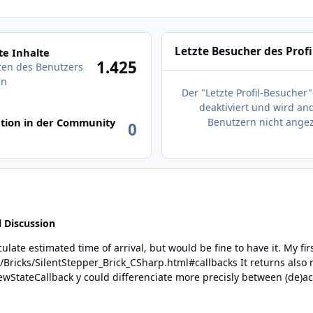
des Benutzers anzeigen
Letzte Besucher des Profi
e Inhalte
1.425
äten des Benutzers
en
Der "Letzte Profil-Besucher"
deaktiviert und wird an
tion in der Community
Benutzern nicht angez
0
 Discussion
ival, but would be fine to have it. My first clue would be to use the callback AllDataCallback
ml#callbacks It returns also remaining steps and current velocity [steps/s] that gives y
lculate the time?! By callback NewStateCallback y could differenciate more precisly betwe