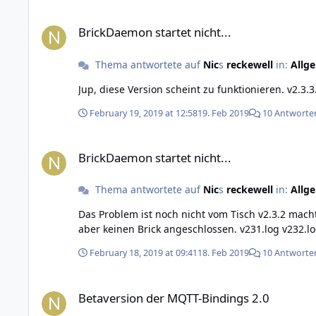
BrickDaemon startet nicht...
BrickDaemon startet nicht...
Thema antwortete auf
Nic
s
reckewell
in:
Allg
Jup, diese Version scheint zu funkt
February 19, 2019 at 12:58
19. Feb 2019
10 Antworte
BrickDaemon startet nicht...
BrickDaemon startet nicht...
Thema antwortete auf
Nic
s
reckewell
in:
Allg
Das Problem ist noch nicht vom Tisch v2.3.2 macht bei meinem Win10 1809 (64bit) die gleichen Probleme wie oben beschrieben. v2.3.1 geht prima. In beiden Fällen habe ich
aber keinen Brick angeschlossen. v231.log v232.l
February 18, 2019 at 09:41
18. Feb 2019
10 Antworte
Betaversion der MQTT-Bindings 2.0
Betaversion der MQTT-Bindings 2.0