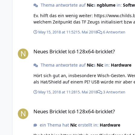
Thema antwortete auf
Nic
s
ngblume
in:
Softw
Ev. hilft das ein wenig weiter: https://www.childs.be/blog/post/how-to-run-a-python-script-as-a-service-in-background-as-a-daemon Man müsste dann vorher überlegen zu
welchem Zeitpunkt das TF Zeugs initialisiert bzw 
May 15, 2018 at 11:52
15. Mai 2018
6 Antworten
Neues Bricklet lcd-128x64-bricklet?
Neues Bricklet lcd-128x64-bricklet?
Thema antwortete auf
Nic
s
Nic
in:
Hardware
Hört sich gut an, insbesondere Wisch-Gesten. Wenn alle Bricklets auf Copo umgestellt sind, wäre dann eine Direktverbindung mittels USB Adapter in der Pipeline, oder gar
May 15, 2018 at 11:28
15. Mai 2018
3 Antworten
Neues Bricklet lcd-128x64-bricklet?
Neues Bricklet lcd-128x64-bricklet?
ein Thema hat
Nic
erstellt in:
Hardware