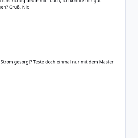
ichs richtig deute mit Touch, ich könnte mir gut
vorstellen damit einen reaktivierten Router aufzupeppen. Könnt ihr schon ein wenig zu Größe und Verfügbarkeit sagen? Gruß, Nic
al nur mit dem Master