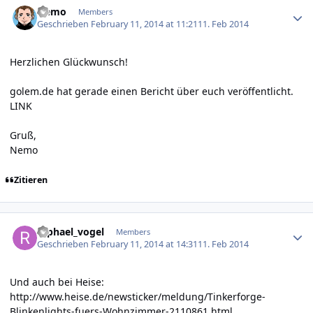
Nemo
Members
Geschrieben
February 11, 2014 at 11:21
11. Feb 2014
Herzlichen Glückwunsch!
golem.de hat gerade einen Bericht über euch veröffentlicht.
LINK
Gruß,
Nemo
Zitieren
Author stats
raphael_vogel
Members
Geschrieben
February 11, 2014 at 14:31
11. Feb 2014
Und auch bei Heise:
http://www.heise.de/newsticker/meldung/Tinkerforge-
Blinkenlights-fuers-Wohnzimmer-2110861.html