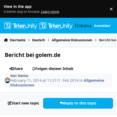
Skip to content
View in the app
×
Di
A better way to browse.
Learn more
.
Tinkerunity
Anmelden
Startseite
Deutsch
Allgemeine Diskussionen
Bericht be
Bericht bei golem.de
Share
Folgen diesem Inhalt
Von
Nemo
February 11, 2014 at 11:21
11. Feb 2014
in
Allgemeine
Diskussionen
Start new topic
Reply to this topic
Author stats