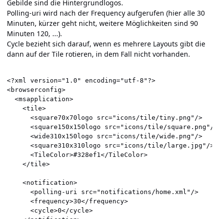
Gebilde sind die Hintergrundlogos.
Polling-uri wird nach der Frequency aufgerufen (hier alle 30
Minuten, kürzer geht nicht, weitere Möglichkeiten sind 90
Minuten 120, ...).
Cycle bezieht sich darauf, wenn es mehrere Layouts gibt die
dann auf der Tile rotieren, in dem Fall nicht vorhanden.
<?xml version="1.0" encoding="utf-8"?>

<browserconfig>

  <msapplication>

    <tile>

      <square70x70logo src="icons/tile/tiny.png"/>

      <square150x150logo src="icons/tile/square.png"/>

      <wide310x150logo src="icons/tile/wide.png"/>

      <square310x310logo src="icons/tile/large.jpg"/>

      <TileColor>#328ef1</TileColor>

    </tile>

    <notification>

      <polling-uri src="notifications/home.xml"/>

      <frequency>30</frequency>

      <cycle>0</cycle>
