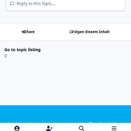
Reply to this topic...
Share
Folgen diesem Inhalt
Go to topic listing
Light Mode
Dark Mode
System Preference
f
i
x
y
a
n
o