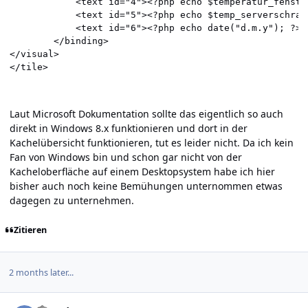
      		<text id="4"><?php echo $temperatur_fenster; ?> °C - Außen</text>

      		<text id="5"><?php echo $temp_serverschrank; ?> °C - Netzwerkschrank</text>

      		<text id="6"><?php echo date("d.m.y"); ?></text>

    	</binding>

</visual>

</tile>
Laut Microsoft Dokumentation sollte das eigentlich so auch
direkt in Windows 8.x funktionieren und dort in der
Kachelübersicht funktionieren, tut es leider nicht. Da ich kein
Fan von Windows bin und schon gar nicht von der
Kacheloberfläche auf einem Desktopsystem habe ich hier
bisher auch noch keine Bemühungen unternommen etwas
dagegen zu unternehmen.
Zitieren
2 months later...
Author stats