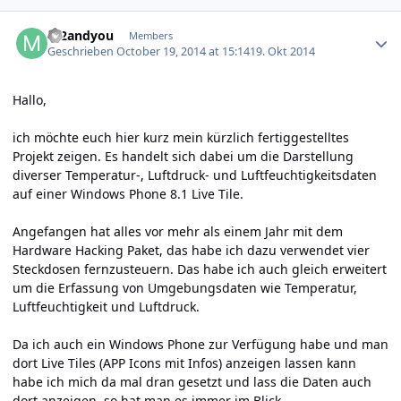
Author stats
m2andyou
Members
Geschrieben
October 19, 2014 at 15:14
19. Okt 2014
Hallo,
ich möchte euch hier kurz mein kürzlich fertiggestelltes
Projekt zeigen. Es handelt sich dabei um die Darstellung
diverser Temperatur-, Luftdruck- und Luftfeuchtigkeitsdaten
auf einer Windows Phone 8.1 Live Tile.
Angefangen hat alles vor mehr als einem Jahr mit dem
Hardware Hacking Paket, das habe ich dazu verwendet vier
Steckdosen fernzusteuern. Das habe ich auch gleich erweitert
um die Erfassung von Umgebungsdaten wie Temperatur,
Luftfeuchtigkeit und Luftdruck.
Da ich auch ein Windows Phone zur Verfügung habe und man
dort Live Tiles (APP Icons mit Infos) anzeigen lassen kann
habe ich mich da mal dran gesetzt und lass die Daten auch
dort anzeigen, so hat man es immer im Blick.