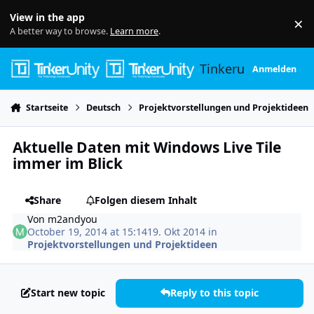
Skip to content
View in the app
×
Di
A better way to browse.
Learn more
.
Tinkerunity
Anmelden
Startseite
Deutsch
Projektvorstellungen und Projektideen
Aktuelle Daten mit Windows Live Tile
immer im Blick
Share
Folgen diesem Inhalt
Von
m2andyou
October 19, 2014 at 15:14
19. Okt 2014
in
Projektvorstellungen und Projektideen
Start new topic
Reply to this topic