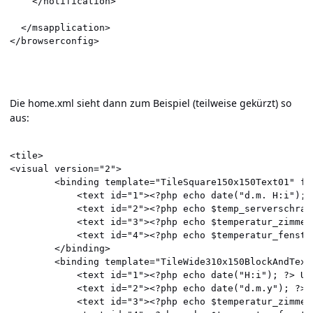
    </notification>

  </msapplication>

</browserconfig>
Die home.xml sieht dann zum Beispiel (teilweise gekürzt) so
aus:
<tile>

<visual version="2">

    	<binding template="TileSquare150x150Text01" fallback="TileSquareText01">

      		<text id="1"><?php echo date("d.m. H:i"); ?>h</text>

      		<text id="2"><?php echo $temp_serverschrank; ?> °C - Netzwerk</text>

      		<text id="3"><?php echo $temperatur_zimmer; ?> °C - Zimmer</text>

      		<text id="4"><?php echo $temperatur_fenster; ?> °C - Außen</text>

    	</binding>

    	<binding template="TileWide310x150BlockAndText01" fallback="TileWideBlockAndText01">

      		<text id="1"><?php echo date("H:i"); ?> Uhr</text>

      		<text id="2"><?php echo date("d.m.y"); ?></text>

      		<text id="3"><?php echo $temperatur_zimmer; ?> °C - Zimmer</text>
