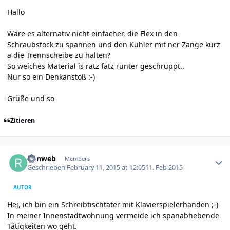
Hallo
Wäre es alternativ nicht einfacher, die Flex in den
Schraubstock zu spannen und den Kühler mit ner Zange kurz
a die Trennscheibe zu halten?
So weiches Material is ratz fatz runter geschruppt..
Nur so ein Denkanstoß :-)
Grüße und so
Zitieren
Author stats
reinweb
Members
Geschrieben
February 11, 2015 at 12:05
11. Feb 2015
AUTOR
Hej, ich bin ein Schreibtischtäter mit Klavierspielerhänden ;-)
In meiner Innenstadtwohnung vermeide ich spanabhebende
Tätigkeiten wo geht.