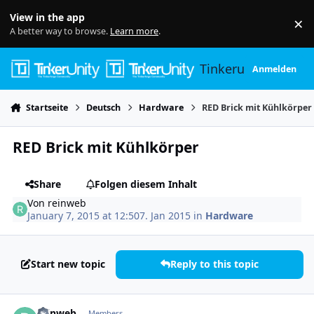
Skip to content
View in the app
×
Di
A better way to browse.
Learn more
.
Tinkerunity
Anmelden
Startseite
Deutsch
Hardware
RED Brick mit Kühlkörper
RED Brick mit Kühlkörper
Share
Folgen diesem Inhalt
Von
reinweb
January 7, 2015 at 12:50
7. Jan 2015
in
Hardware
Start new topic
Reply to this topic
Author stats
reinweb
Members