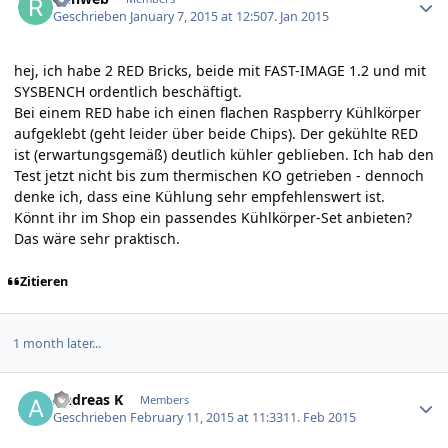
Geschrieben
January 7, 2015 at 12:50
7. Jan 2015
hej, ich habe 2 RED Bricks, beide mit FAST-IMAGE 1.2 und mit
SYSBENCH ordentlich beschäftigt.
Bei einem RED habe ich einen flachen Raspberry Kühlkörper
aufgeklebt (geht leider über beide Chips). Der gekühlte RED
ist (erwartungsgemäß) deutlich kühler geblieben. Ich hab den
Test jetzt nicht bis zum thermischen KO getrieben - dennoch
denke ich, dass eine Kühlung sehr empfehlenswert ist.
Könnt ihr im Shop ein passendes Kühlkörper-Set anbieten?
Das wäre sehr praktisch.
Zitieren
1 month later...
Author stats
Andreas K
Members
Geschrieben
February 11, 2015 at 11:33
11. Feb 2015