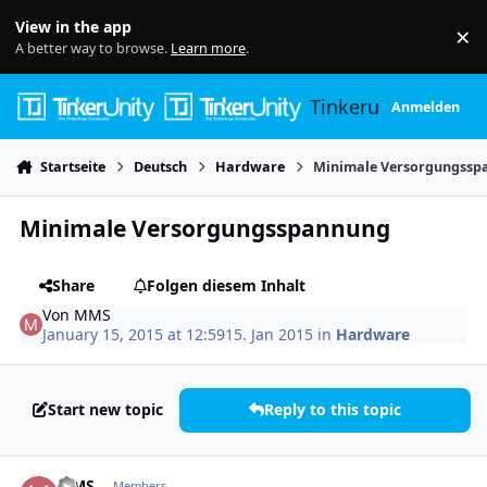
Skip to content
View in the app
×
Di
A better way to browse.
Learn more
.
Tinkerunity
Anmelden
Startseite
Deutsch
Hardware
Minimale Versorgungssp
Minimale Versorgungsspannung
Share
Folgen diesem Inhalt
Von
MMS
January 15, 2015 at 12:59
15. Jan 2015
in
Hardware
Start new topic
Reply to this topic
Author stats
MMS
Members