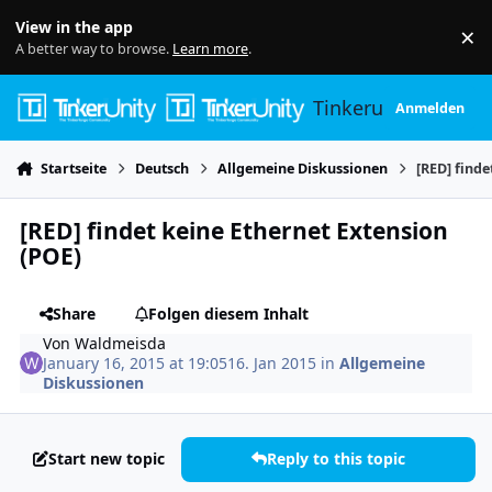
Skip to content
View in the app
×
Di
A better way to browse.
Learn more
.
Tinkerunity
Anmelden
Startseite
Deutsch
Allgemeine Diskussionen
[RED] finde
[RED] findet keine Ethernet Extension
(POE)
Share
Folgen diesem Inhalt
Von
Waldmeisda
January 16, 2015 at 19:05
16. Jan 2015
in
Allgemeine
Diskussionen
Start new topic
Reply to this topic