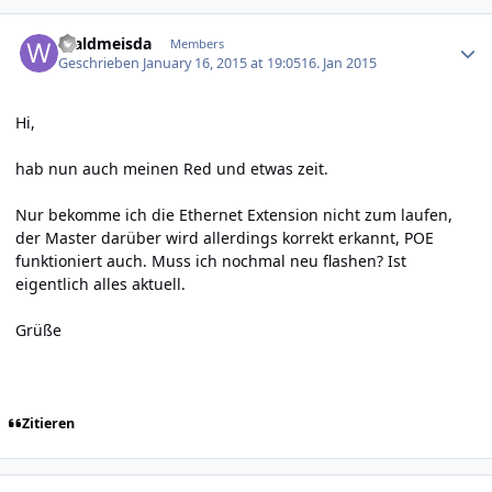
Author stats
Waldmeisda
Members
Geschrieben
January 16, 2015 at 19:05
16. Jan 2015
Hi,
hab nun auch meinen Red und etwas zeit.
Nur bekomme ich die Ethernet Extension nicht zum laufen,
der Master darüber wird allerdings korrekt erkannt, POE
funktioniert auch. Muss ich nochmal neu flashen? Ist
eigentlich alles aktuell.
Grüße
Zitieren
Author stats