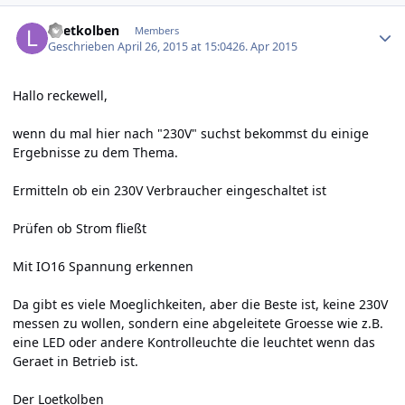
Author stats
Loetkolben
Members
Geschrieben
April 26, 2015 at 15:04
26. Apr 2015
Hallo reckewell,
wenn du mal hier nach "230V" suchst bekommst du einige
Ergebnisse zu dem Thema.
Ermitteln ob ein 230V Verbraucher eingeschaltet ist
Prüfen ob Strom fließt
Mit IO16 Spannung erkennen
Da gibt es viele Moeglichkeiten, aber die Beste ist, keine 230V
messen zu wollen, sondern eine abgeleitete Groesse wie z.B.
eine LED oder andere Kontrolleuchte die leuchtet wenn das
Geraet in Betrieb ist.
Der Loetkolben