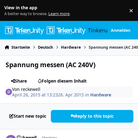
Skip to content
View in the app
×
Di
A better way to browse.
Learn more
.
Tinkerunity
Anmelden
Startseite
Deutsch
Hardware
Spannung messen (AC 240
Spannung messen (AC 240V)
Share
Folgen diesem Inhalt
Von
reckewell
April 26, 2015 at 13:23
26. Apr 2015
in
Hardware
Start new topic
Reply to this topic
Author stats
reckewell
Members