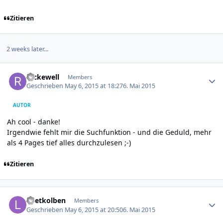
Zitieren
2 weeks later...
Author stats
reckewell
Members
Geschrieben
May 6, 2015 at 18:27
6. Mai 2015
AUTOR
Ah cool - danke!
Irgendwie fehlt mir die Suchfunktion - und die Geduld, mehr
als 4 Pages tief alles durchzulesen ;-)
Zitieren
Author stats
Loetkolben
Members
Geschrieben
May 6, 2015 at 20:50
6. Mai 2015