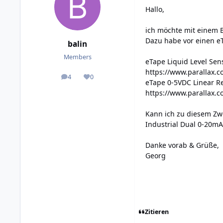
Hallo,
ich möchte mit einem B
Dazu habe vor einen eT
balin
Members
eTape Liquid Level Sen
https://www.parallax.
4
0
posts
Reputation
eTape 0-5VDC Linear Re
https://www.parallax.
Kann ich zu diesem Zwe
Industrial Dual 0-20mA 
Danke vorab & Grüße,
Georg
Zitieren