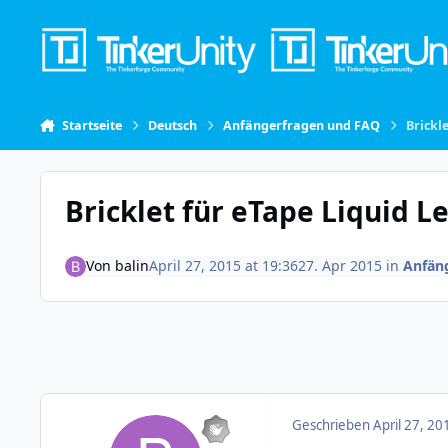
Skip to content
Startseite
Deutsch
Anfängerfragen und FAQ
Brickl
Bricklet für eTape Liquid L
Von
balin
April 27, 2015 at 19:36
27. Apr 2015
in
Anfän
Geschrieben
April 27, 20