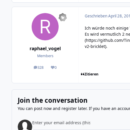
Geschrieben
April 28, 20
Ich würde noch einige 
Es wird vermutlich 2 n
(
https://github.com/Tin
v2-bricklet
).
raphael_vogel
Members
328
0
posts
Reputation
Zitieren
Join the conversation
You can post now and register later. If you have an accou