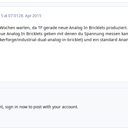
15 at 07:01
28. Apr 2015
Wochen warten, da TF gerade neue Analog In Bricklets produziert.
eue Analog In Bricklets geben mit denen du Spannung messen kann
kerforge/industrial-dual-analog-in-bricklet
) und ein standard Ananl
nt,
sign in now
to post with your account.