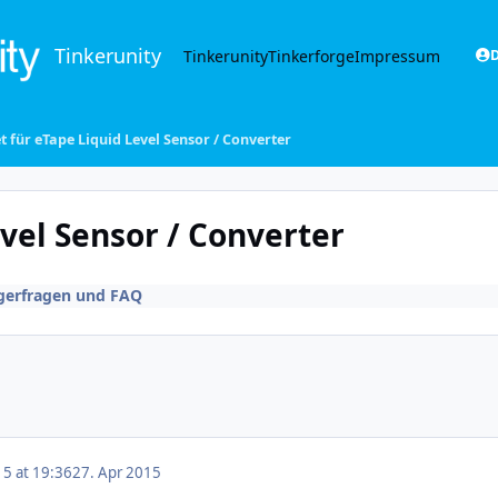
Tinkerunity
Tinkerunity
Tinkerforge
Impressum
D
et für eTape Liquid Level Sensor / Converter
evel Sensor / Converter
gerfragen und FAQ
15 at 19:36
27. Apr 2015