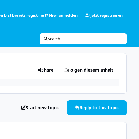
u bist bereits registriert? Hier anmelden
Jetzt registrieren
Search...
Share
Folgen diesem Inhalt
Start new topic
Reply to this topic