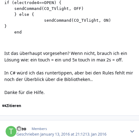
if (electrode4==OPEN) {

 	sendCommand(CO_TVlight, OFF)

	} else {

            	sendCommand(CO_TVlight, ON)

} 

Ist das überhaupt vorgesehen? Wenn nicht, brauch ich ein
Lösung wie: ein touch = ein und 5x touch in max 2s = off.
In C# würd ich das runtertippen, aber bei den Rules fehlt mir
noch der Überblick über die Bibliotheken..
Danke für die Hilfe.
Zitieren
Author stats
theo
Members
Geschrieben
January 13, 2016 at 21:12
13. Jan 2016