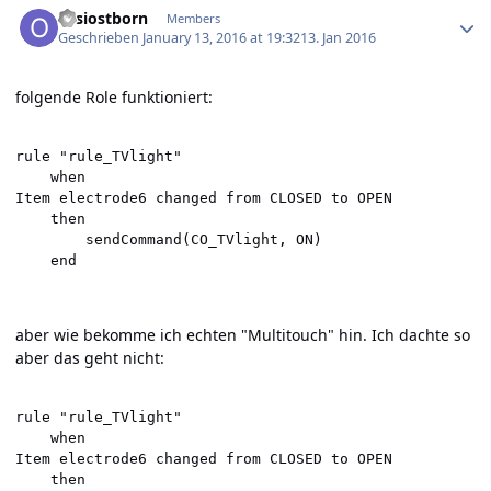
ossiostborn
Members
Geschrieben
January 13, 2016 at 19:32
13. Jan 2016
folgende Role funktioniert:
rule "rule_TVlight"

    when   

Item electrode6 changed from CLOSED to OPEN 

    then   

      	sendCommand(CO_TVlight, ON)

aber wie bekomme ich echten "Multitouch" hin. Ich dachte so
aber das geht nicht:
rule "rule_TVlight"

    when   

Item electrode6 changed from CLOSED to OPEN 

    then   
