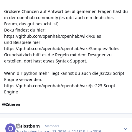
Größere Chancen auf Antwort bei allgemeinen Fragen hast du
in der openhab community (es gibt auch ein deutsches
Forum, das gut besucht ist).
Doku findest du hier:
https://github.com/openhab/openhab/wiki/Rules
und Beispiele hier:
https://github.com/openhab/openhab/wiki/Samples-Rules
Grundsätzlich hilft es die Regeln mit dem Designer zu
erstellen, dort hast etwas Syntax-Support.
Wenn dir python mehr liegt kannst du auch die Jsr223 Script
Engine verwenden:
https://github.com/openhab/openhab/wiki/Jsr223-Script-
Engine
Zitieren
Author stats
ossiostborn
Members
Geschrieben
January 13, 2016 at 22:18
13. Jan 2016