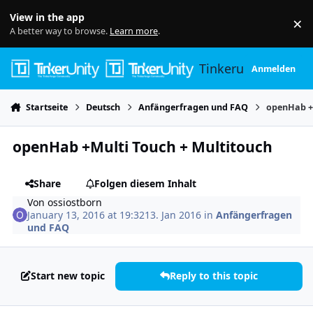
Skip to content
View in the app
×
Di
A better way to browse.
Learn more
.
Tinkerunity
Anmelden
Startseite
Deutsch
Anfängerfragen und FAQ
openHab +
openHab +Multi Touch + Multitouch
Share
Folgen diesem Inhalt
Von
ossiostborn
January 13, 2016 at 19:32
13. Jan 2016
in
Anfängerfragen
und FAQ
Start new topic
Reply to this topic
Author stats