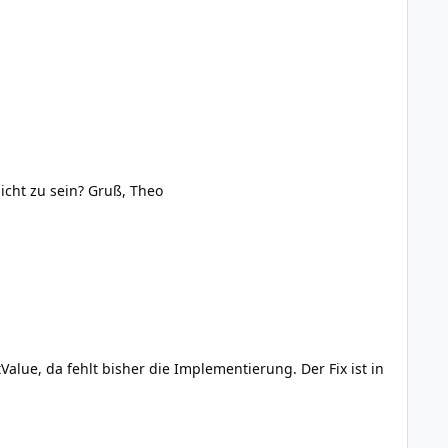
 mal gelesen haben. Das ist Tinkerunity Rekord! Ich
.a. die Grundlage für mein openHAB 2 Binding ist,
chaffe ich es hoffentlich endlich Erweiterungen für das
Hallo Erik, das klingt gut! Vielen Dank. Wo finde ich denn den Source-code für den Generator, hier scheint er (noch) nicht zu sein? Gruß, Theo