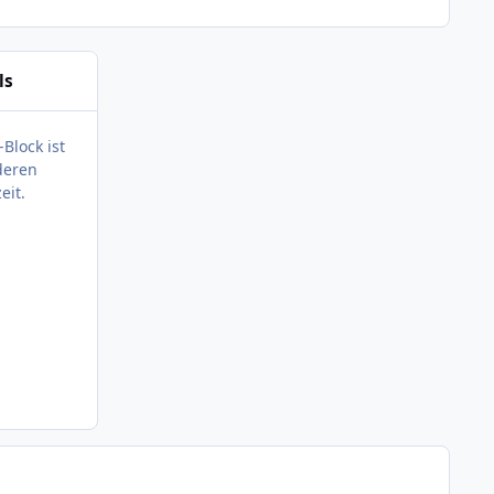
ls
-Block ist
deren
eit.