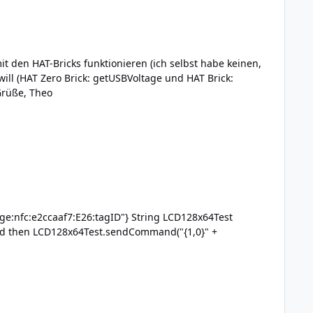
sleepMode, Power und Voltages), dazu müsste das Binding erweitert werden. Was prinzipiell natürlich möglich ist. Grüße, Theo