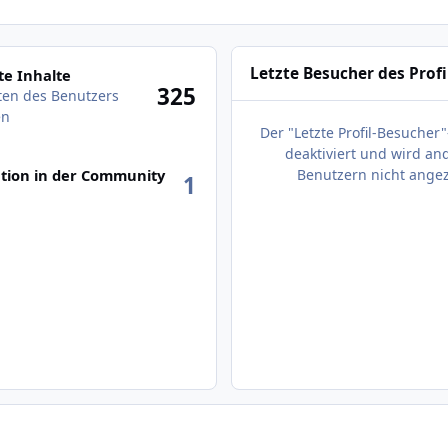
des Benutzers anzeigen
Letzte Besucher des Profi
e Inhalte
325
äten des Benutzers
en
Der "Letzte Profil-Besucher"
deaktiviert und wird an
tion in der Community
Benutzern nicht angez
1