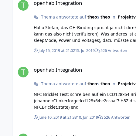
openhab Integration
Thema antwortete auf
theo
s
theo
in:
Projektv
Hallo Stefan, das OH-Binding spricht ja nicht direkt mit dem Stack, sondern mit dem brickd, deshalb sollte es auch mit den HAT-Bricks funktionieren (ich selbst habe keinen,
kann das also nicht verifizieren). Was anderes ist es wenn man die speziellen Funktionen der HAT-Bricks verwenden will (HAT Zero Brick: getUSBVoltage und HAT Brick:
July 15, 2019 at 21:02
15. Jul 2019
526 Antworten
openhab Integration
openhab Integration
Thema antwortete auf
theo
s
theo
in:
Projektv
NFC Bricklet Test: schreiben auf ein LCD128x64 Bricklet Items: String NFCBricklet "Stefans TagId" {channel="tinkerforge:nfc:e2ccaaf7:E26:tagID"} Stri
{channel="tinkerforge:lcd128x64:e2ccaaf7:H8Z:display"} Rule: rule "Test NFC LCD128" when Item NFCBricklet changed then LCD128x64Test.sen
NFCBricklet.state) end
June 10, 2019 at 21:33
10. Jun 2019
526 Antworten
openhab Integration