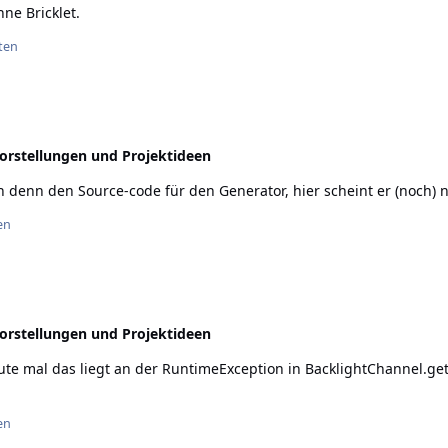
sierten, die diesen Thread über die Jahre in Summe mehr als 130.000
hne Bricklet.
reu bleiben und die High-Level Tinkerforge Java-Bibliothek, die u
n neuen Thread in der TinkerUnity aufmachen. Natürlich werde ich auch weiterhin an openHAB
ten
uch das InfluxDB Binding und das Linux-Packaging gemacht. Jetzt s
Blukii Binding zu programmieren. Bleibt openHAB und TF treu. Bis dahin, Theo
orstellungen und Projektideen
en
orstellungen und Projektideen
en