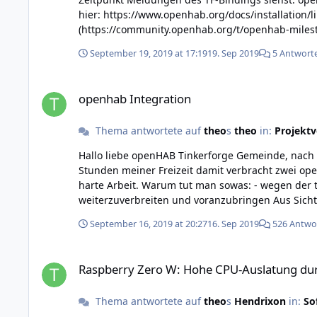
hier: https://www.openhab.org/docs/installation/linux.html#apt-based
September 19, 2019 at 17:19
19. Sep 2019
5 Antwort
openhab Integration
openhab Integration
Thema antwortete auf
theo
s
theo
in:
Projektv
Hallo liebe openHAB Tinkerforge Gemeinde, nach mehr als 6 Jahren ist die Zeit gekommen diesen Thread zu schließen. In dieser Zeit habe ich an vielen Abenden einige
Stunden meiner Freizeit damit verbracht zwei op
harte Arbeit. Warum tut man sowas: - wegen der tollen Tinkerforge Hard- und Software - wegen der netten und freundlichen Tinkerforge User Gemeinde - um openHAB
weiterzuverbreiten und voranzubringen Aus Sicht eines langjährigen aktiven Mitglieds der openHAB Entwicklergemeinde ist jetzt das Beste passiert was man sich wünschen
kann: der Gerätehersteller programmiert selbst 
September 16, 2019 at 20:27
16. Sep 2019
526 Antwo
Hand genommen um einen Entwickler zu bezahlen um
ganz anders ab, als wenn man an ein paar Abenden
Raspberry Zero W: Hohe CPU-Auslatung durch brickd service 
ich aus Sicht des Tinkerforge Binding Entwicklers
Raspberry Zero W: Hohe CPU-Auslatung durch
bin. Ich hoffe natürlich, dass Erik das Tinkerforge Binding auch in das openHAB2-addons Projekt integrieren lässt, so dass es mit den openHAB-Releases "offiziell" verfügbar
ist (https://github.com/openhab/openhab2-addons). Besonders bedanken möchte ich mich noch einmal für das Hardware-Sponsoring durch die Tinkerforge Macher.
Thema antwortete auf
theo
s
Hendrixon
in:
So
(sihui) für die viele Arbeit an der openhab1 Tink