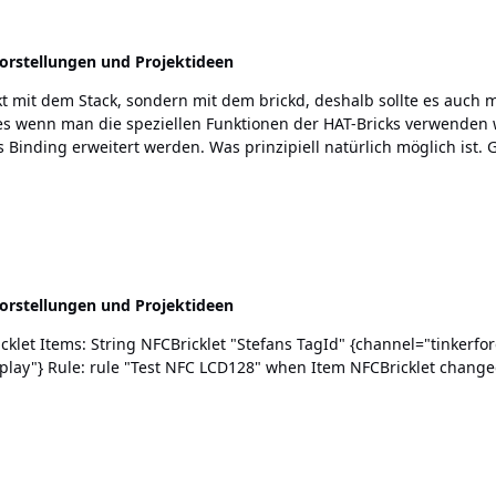
orstellungen und Projektideen
orstellungen und Projektideen
ng LCD128x64Test
dCommand("{1,0}" +