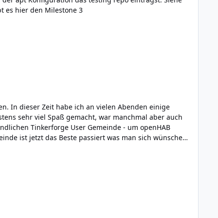
eistens sehr viel Spaß gemacht, war manchmal aber auch
das Binding natürlich ungemein auf. Da wird Geld in die
 Bei Fulltime-Entwicklung geht die Post natürlich auch
cht ist super, besser geht es nicht. Andererseits bin
e begleitet hat und ich auch ein bisschen stolz darauf
ei Stefan (StefanOHAN) für seine ausführlichen Tests und