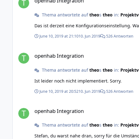
openhab Integration
Thema antwortete auf
theo
s
theo
in:
Projektv
Das ist derzeit eine Konfigurationseinstellung. W
June 10, 2019 at 21:10
10. Jun 2019
526 Antworten
openhab Integration
openhab Integration
Thema antwortete auf
theo
s
theo
in:
Projektv
Ist leider noch nicht implementiert. Sorry.
June 10, 2019 at 20:52
10. Jun 2019
526 Antworten
openhab Integration
openhab Integration
Thema antwortete auf
theo
s
theo
in:
Projektv
Stefan, du warst nahe dran, sorry für die Umstände, so sollte es funktionieren: Items: String LCD20x4Test 