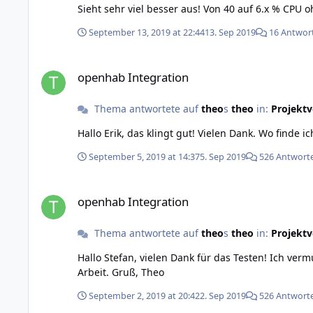
Berichte des OH2 Bindings. Bei den vielen Interes
Sieht sehr viel besser aus! Von 40 auf 6.x % CPU o
werde der Tinkerforge Gemeinde auch in Zukunft t
weiterentwickeln. Sobald es da etwas zu "sehen" gibt werde ich eine
September 13, 2019 at 22:44
13. Sep 2019
16 Antwor
mitarbeiten. In der Vergangenheit habe ich u.a. a
openhab Integration
openhab Integration
Thema antwortete auf
theo
s
theo
in:
Projektv
September 5, 2019 at 14:37
5. Sep 2019
526 Antwort
openhab Integration
openhab Integration
Thema antwortete auf
theo
s
theo
in:
Projektv
Hallo Stefan, vielen Dank für das Testen! Ich vermute mal das liegt an der RuntimeException in BacklightChannel.getValue, da fehlt bisher die Implementierung. Der Fix ist in
Arbeit. Gruß, Theo
September 2, 2019 at 20:42
2. Sep 2019
526 Antwort