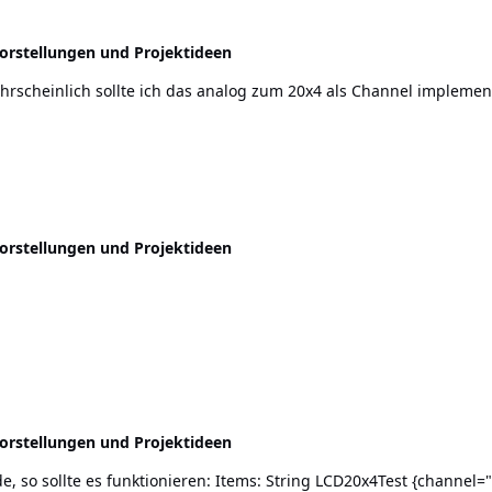
orstellungen und Projektideen
ahrscheinlich sollte ich das analog zum 20x4 als Channel implemen
orstellungen und Projektideen
orstellungen und Projektideen
{channel="tinkerforge:lcd20x4:e2ccaaf7:d4j:display"} Rule: rule