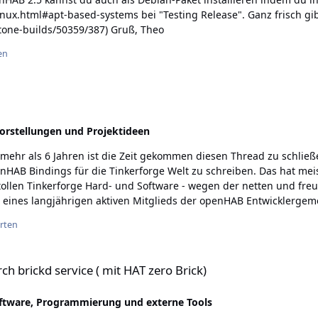
-systems bei "Testing Release". Ganz frisch gibt es hier den Milestone 3
(https://community.openhab.org/t/openhab-milestone-builds/50359/387) Gruß, Theo
en
orstellungen und Projektideen
enHAB Bindings für die Tinkerforge Welt zu schreiben. Das hat m
das openHAB-Binding für seine Hardware. Das wertet openHAB und 
rten
 einen Beitrag für ein open source Projekt zu schreiben. Super!
 in der Woche ein paar Stunden arbeiten kann. Das was Erik da ma
( mit HAT zero Brick)
 natürlich auch ein bisschen wehmütig, da mich das Projekt solang
 brickd service ( mit HAT zero Brick)
 Bei Sigi
ftware, Programmierung und externe Tools
erforge-Binding Doku. Bei den vielen Testern! Hier im besonderen b