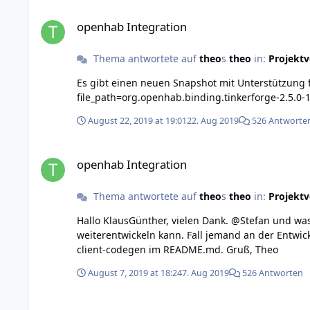
openhab Integration
openhab Integration
Thema antwortete auf
theo
s
theo
in:
Projektv
Es gibt einen neuen Snapshot mit Unterstützung fü
file_path=org.openhab.binding.tinkerforge-2.5.0
August 22, 2019 at 19:01
22. Aug 2019
526 Antworte
openhab Integration
openhab Integration
Thema antwortete auf
theo
s
theo
in:
Projektv
Hallo KlausGünther, vielen Dank. @Stefan und was macht der PiHat? Ich bin leider immer noch lahmgelegt und hoffe, dass ich in ein paar Wochen soweit bin, dass ich
weiterentwickeln kann. Fall jemand an der Entwick
client-codegen im README.md. Gruß, Theo
August 7, 2019 at 18:24
7. Aug 2019
526 Antworten
openhab Integration