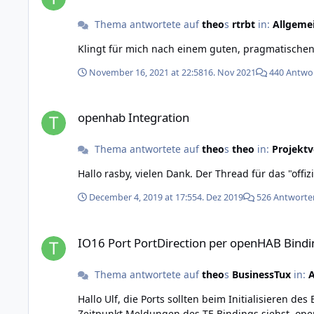
Thema antwortete auf
theo
s
rtrbt
in:
Allgeme
Klingt für mich nach einem guten, pragmatischen
November 16, 2021 at 22:58
16. Nov 2021
440 Antwo
openhab Integration
openhab Integration
Thema antwortete auf
theo
s
theo
in:
Projektv
December 4, 2019 at 17:55
4. Dez 2019
526 Antworte
IO16 Port PortDirection per openHAB Binding v1 setzen
IO16 Port PortDirection per openHAB Bindi
Thema antwortete auf
theo
s
BusinessTux
in:
A
Hallo Ulf, die Ports sollten beim Initialisieren des Bindings konfiguriert werden. Deine Konfiguration sieht ok aus. Schau doch mal ins openhab-Log ob du zum fraglichen
Zeitpunkt Meldungen des TF-Bindings siehst. openHAB 2.5 kannst du auch als Debian-Paket installieren indem du in der apt Konfiguration das testing repo einträgst. Siehe