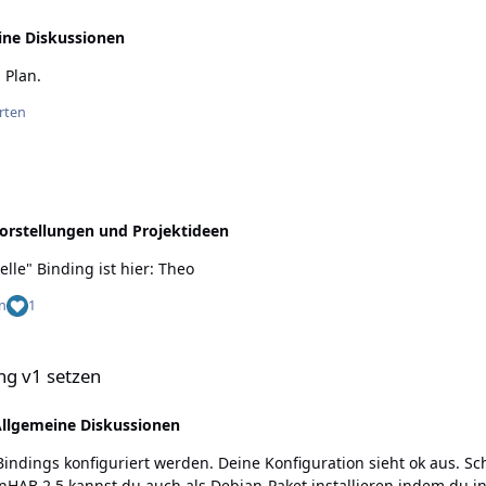
ine Diskussionen
 Plan.
rten
orstellungen und Projektideen
Hallo rasby, vielen Dank. Der Thread für das "offizielle" Binding ist hier: Theo
n
1
ng v1 setzen
llgemeine Diskussionen