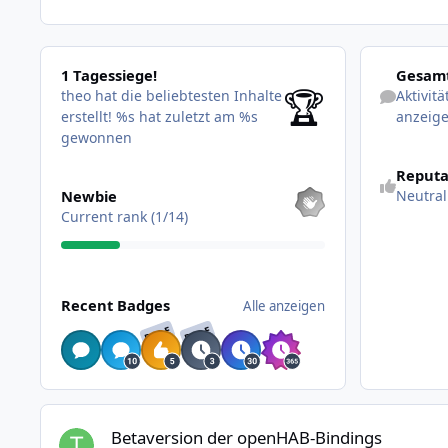
1 Tagessiege!
Aktivitäten 
1 Tagessiege!
Gesamt
🏆
theo hat die beliebtesten Inhalte
Aktivit
erstellt!
%s hat zuletzt am %s
anzeig
gewonnen
Reputa
Alle anzeigen
Newbie
Neutral
Current rank (1/14)
Alle anzeigen
Recent Badges
Alle anzeigen
RARE
RARE
Betaversion der openHAB-Bindings
Betaversion der openHAB-Bindings