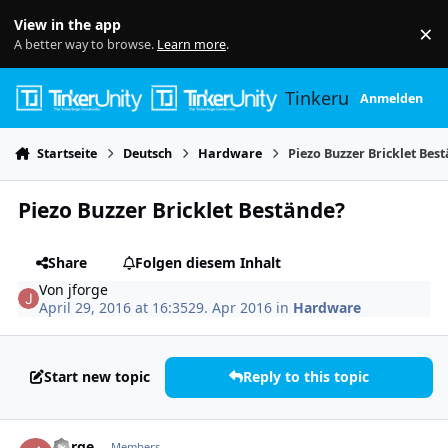
Skip to content
View in the app
×
Di
A better way to browse.
Learn more
.
Tinkerunity
Anmelden
Startseite
Deutsch
Hardware
Piezo Buzzer Bricklet Bes
Piezo Buzzer Bricklet Bestände?
Share
Folgen diesem Inhalt
Von
jforge
April 29, 2016 at 16:35
29. Apr 2016
in
Hardware
Start new topic
Reply to this topic
Author stats
jforge
Members