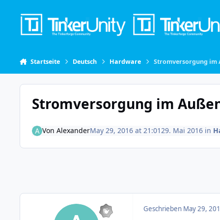
Skip to content
Startseite
Deutsch
Hardware
Stromversorgung im 
Stromversorgung im Außen
Von
Alexander
May 29, 2016 at 21:01
29. Mai 2016
in
H
Geschrieben
May 29, 201