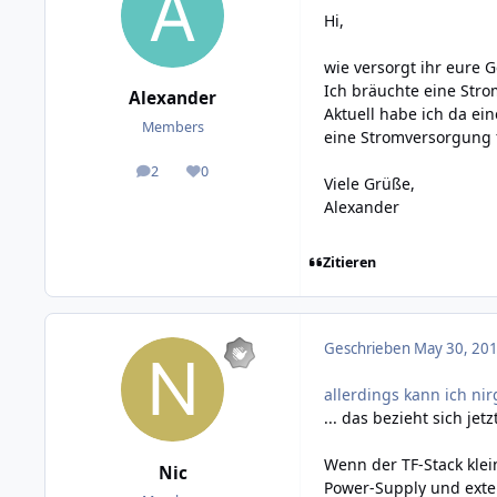
Hi,
wie versorgt ihr eure 
Ich bräuchte eine Stro
Alexander
Aktuell habe ich da ei
Members
eine Stromversorgung f
2
0
posts
Reputation
Viele Grüße,
Alexander
Zitieren
Geschrieben
May 30, 201
allerdings kann ich ni
... das bezieht sich jet
Wenn der TF-Stack klei
Nic
Power-Supply und exter