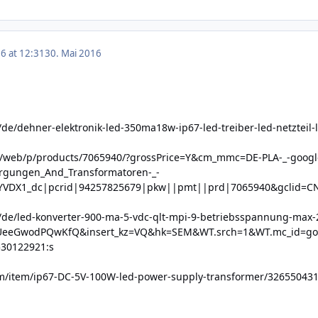
6 at 12:31
30. Mai 2016
/de/dehner-elektronik-led-350ma18w-ip67-led-treiber-led-netztei
om/web/p/products/7065940/?grossPrice=Y&cm_mmc=DE-PLA-_-googl
rgungen_And_Transformatoren-_-
JYVDX1_dc|pcrid|94257825679|pkw||pmt||prd|7065940&gclid
/de/led-konverter-900-ma-5-vdc-qlt-mpi-9-betriebsspannung-max-
eeGwodPQwKfQ&insert_kz=VQ&hk=SEM&WT.srch=1&WT.mc_id=google
30122921:s
com/item/ip67-DC-5V-100W-led-power-supply-transformer/32655043