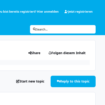
u bist bereits registriert? Hier anmelden
Jetzt registrieren
Search...
Share
Folgen diesem Inhalt
Start new topic
Reply to this topic