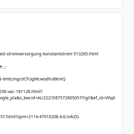
l-led-stromversorgung-konstantstrom-513265.html
e-_-
=CN-0mtLmgc0CFUgMcwodhs8KmQ
230-vac-181128.html?
_pla&s_kwcid=AL!222!3!87572805057!!!g!!&ef_id=V0q6
157.html?spm=2114.47010208.4.6.lv4iZG