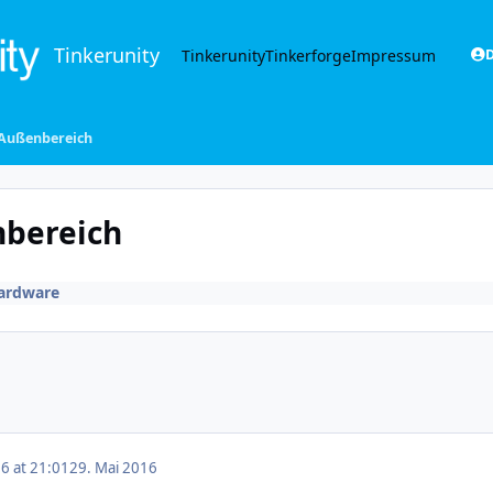
Tinkerunity
Tinkerunity
Tinkerforge
Impressum
D
Außenbereich
bereich
ardware
6 at 21:01
29. Mai 2016