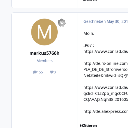
Geschrieben
May 30, 201
Moin.
IP67 :
https://www.conrad.de
markus5766h
Members
http://de.rs-online.c
PLA_DE_DE_Stromverso
155
0
posts
Reputation
Netzteile&mkwid=sQP
https://www.conrad.de
gclid=CLzZpb_mgc0CFU
CQAAAJ2Nqh38:201605
http://de.aliexpress.
Zitieren