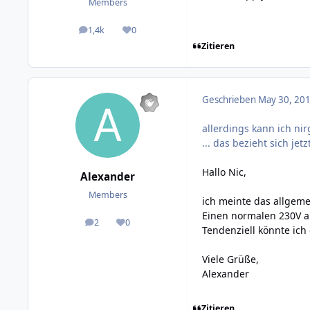
Members
1,4k
0
posts
Reputation
Zitieren
Geschrieben
May 30, 201
allerdings kann ich ni
... das bezieht sich jet
Hallo Nic,
Alexander
Members
ich meinte das allgem
Einen normalen 230V au
2
0
posts
Reputation
Tendenziell könnte ich
Viele Grüße,
Alexander
Zitieren