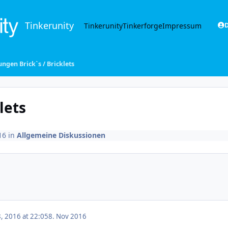
Tinkerunity
Tinkerunity
Tinkerforge
Impressum
D
ngen Brick`s / Bricklets
lets
16
in
Allgemeine Diskussionen
 2016 at 22:05
8. Nov 2016