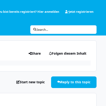
u bist bereits registriert? Hier anmelden
Jetzt registrieren
Search...
Share
Folgen diesem Inhalt
Start new topic
Reply to this topic