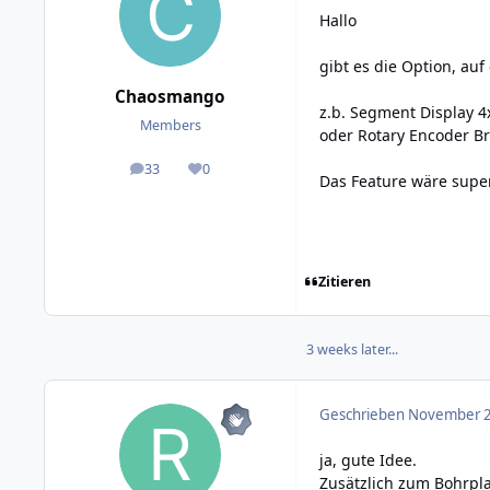
Hallo
gibt es die Option, au
Chaosmango
z.b. Segment Display 4
Members
oder Rotary Encoder Br
33
0
posts
Reputation
Das Feature wäre supe
Zitieren
3 weeks later...
Geschrieben
November 2
ja, gute Idee.
Zusätzlich zum Bohrpl