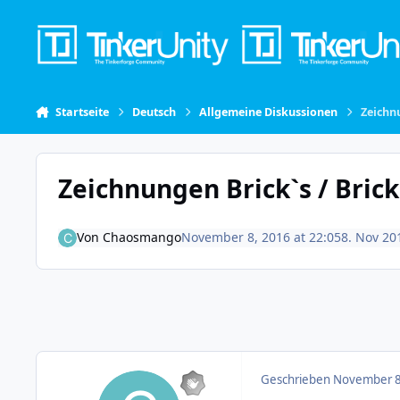
Skip to content
Startseite
Deutsch
Allgemeine Diskussionen
Zeichnu
Zeichnungen Brick`s / Brick
Von
Chaosmango
November 8, 2016 at 22:05
8. Nov 20
Geschrieben
November 8,