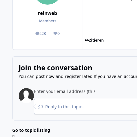
reinweb
Members
223
0
posts
Reputation
Zitieren
Join the conversation
You can post now and register later. If you have an accou
Reply to this topic...
Go to topic listing