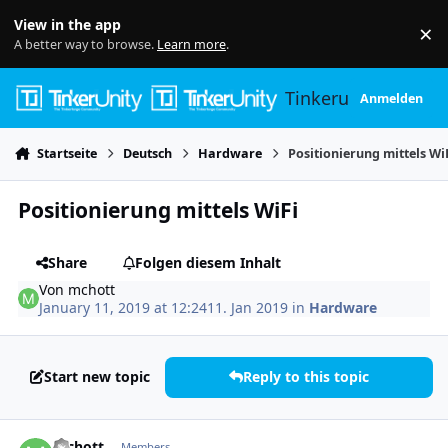
Skip to content
View in the app
×
Di
A better way to browse.
Learn more
.
Tinkerunity
Anmelden
Startseite
Deutsch
Hardware
Positionierung mittels Wi
Positionierung mittels WiFi
Share
Folgen diesem Inhalt
Von
mchott
January 11, 2019 at 12:24
11. Jan 2019
in
Hardware
Start new topic
Reply to this topic
Author stats
mchott
Members