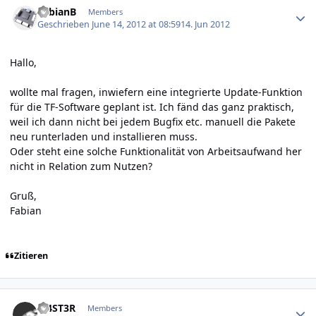
FabianB
Members
Geschrieben
June 14, 2012 at 08:59
14. Jun 2012
Hallo,
wollte mal fragen, inwiefern eine integrierte Update-Funktion
für die TF-Software geplant ist. Ich fänd das ganz praktisch,
weil ich dann nicht bei jedem Bugfix etc. manuell die Pakete
neu runterladen und installieren muss.
Oder steht eine solche Funktionalität von Arbeitsaufwand her
nicht in Relation zum Nutzen?
Gruß,
Fabian
Zitieren
Author stats
M4ST3R
Members