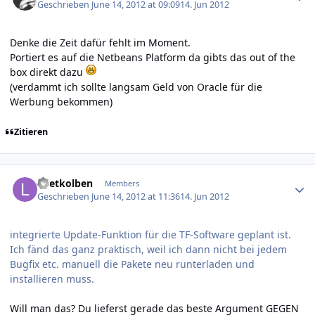
Geschrieben
June 14, 2012 at 09:09
14. Jun 2012
Denke die Zeit dafür fehlt im Moment.
Portiert es auf die Netbeans Platform da gibts das out of the
box direkt dazu
(verdammt ich sollte langsam Geld von Oracle für die
Werbung bekommen)
Zitieren
Author stats
Loetkolben
Members
Geschrieben
June 14, 2012 at 11:36
14. Jun 2012
integrierte Update-Funktion für die TF-Software geplant ist.
Ich fänd das ganz praktisch, weil ich dann nicht bei jedem
Bugfix etc. manuell die Pakete neu runterladen und
installieren muss.
Will man das? Du lieferst gerade das beste Argument GEGEN