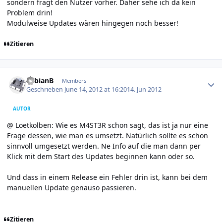
sondern fragt den Nutzer vorher. Daher sehe ich da kein
Problem drin!
Modulweise Updates wären hingegen noch besser!
Zitieren
Author stats
FabianB
Members
Geschrieben
June 14, 2012 at 16:20
14. Jun 2012
AUTOR
@ Loetkolben: Wie es M4ST3R schon sagt, das ist ja nur eine
Frage dessen, wie man es umsetzt. Natürlich sollte es schon
sinnvoll umgesetzt werden. Ne Info auf die man dann per
Klick mit dem Start des Updates beginnen kann oder so.
Und dass in einem Release ein Fehler drin ist, kann bei dem
manuellen Update genauso passieren.
Zitieren