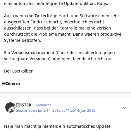
eine automatische/integrierte Updatefunktion: Bugs.
Auch wenn die Tinkerforge Hard- und Software einen sehr
ausgereiften Eindruck macht, moechte ich es nicht
ausschliessen, dass bei der Kontrolle mal eine Verison
durchrutscht die Probleme macht. Dann waeren produktive
Systeme betroffen.
Ein Versionsmanagement (Check der installierten gegen
verfuegbare Versionen) hingegen, faende ich recht gut.
Der Loetkolben
Zitieren
Author stats
M4ST3R
Members
Geschrieben
June 14, 2012 at 11:55
14. Jun 2012
Naja man macht ja niemals ein automatisches Update,