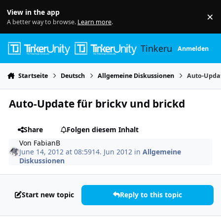
Skip to content
View in the app
×
Di
A better way to browse.
Learn more
.
Tinkerunity
Anmelden
Startseite
Deutsch
Allgemeine Diskussionen
Auto-Updat
Auto-Update für brickv und brickd
Share
Folgen diesem Inhalt
Von
FabianB
June 14, 2012 at 08:59
14. Jun 2012
in
Allgemeine
Diskussionen
Start new topic
Reply to this topic
Author stats