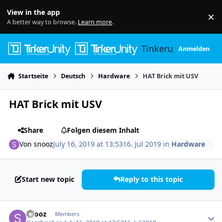
Skip to content
View in the app
×
Di
A better way to browse.
Learn more
.
Tinkerunity
Anmelden
Startseite
Deutsch
Hardware
HAT Brick mit USV
HAT Brick mit USV
Share
Folgen diesem Inhalt
Von
snooz
July 16, 2019 at 13:53
16. Jul 2019
in
Hardware
Start new topic
Reply to this topic
Author stats
snooz
Members