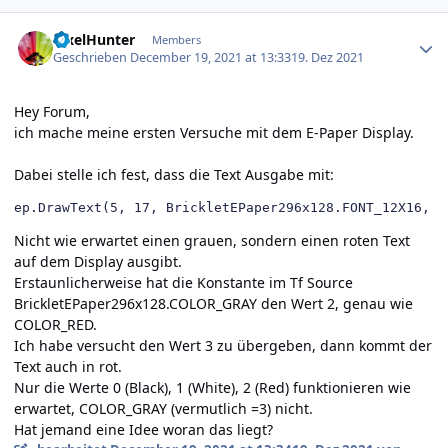
Author stats
PixelHunter
Members
Geschrieben
December 19, 2021 at 13:33
19. Dez 2021
Hey Forum,
ich mache meine ersten Versuche mit dem E-Paper Display.
Dabei stelle ich fest, dass die Text Ausgabe mit:
ep.DrawText(5, 17, BrickletEPaper296x128.FONT_12X16, B
Nicht wie erwartet einen grauen, sondern einen roten Text
auf dem Display ausgibt.
Erstaunlicherweise hat die Konstante im Tf Source
BrickletEPaper296x128.COLOR_GRAY den Wert 2, genau wie
COLOR_RED.
Ich habe versucht den Wert 3 zu übergeben, dann kommt der
Text auch in rot.
Nur die Werte 0 (Black), 1 (White), 2 (Red) funktionieren wie
erwartet, COLOR_GRAY (vermutlich =3) nicht.
Hat jemand eine Idee woran das liegt?