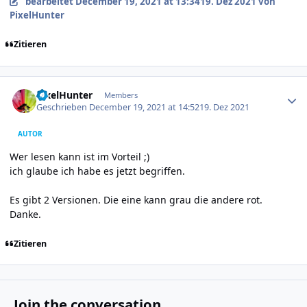
bearbeitet
December 19, 2021 at 13:34
19. Dez 2021
von
PixelHunter
Zitieren
Author stats
PixelHunter
Members
Geschrieben
December 19, 2021 at 14:52
19. Dez 2021
AUTOR
Wer lesen kann ist im Vorteil ;)
ich glaube ich habe es jetzt begriffen.
Es gibt 2 Versionen. Die eine kann grau die andere rot.
Danke.
Zitieren
Join the conversation