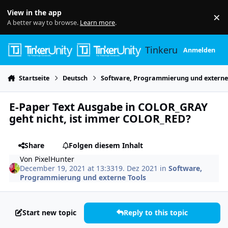
Skip to content
View in the app
×
Di
A better way to browse.
Learn more
.
Tinkerunity
Anmelden
Startseite
Deutsch
Software, Programmierung und externe
E-Paper Text Ausgabe in COLOR_GRAY
geht nicht, ist immer COLOR_RED?
Share
Folgen diesem Inhalt
Von
PixelHunter
December 19, 2021 at 13:33
19. Dez 2021
in
Software,
Programmierung und externe Tools
Start new topic
Reply to this topic