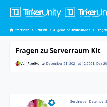
Skip to content
Startseite
Deutsch
Allgemeine Diskussionen
Fragen
Fragen zu Serverraum Kit
Von
PixelHunter
December 21, 2021 at 12:50
21. Dez 2
Geschrieben
December 21