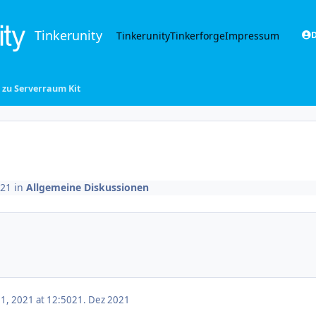
Tinkerunity
Tinkerunity
Tinkerforge
Impressum
D
 zu Serverraum Kit
021
in
Allgemeine Diskussionen
, 2021 at 12:50
21. Dez 2021