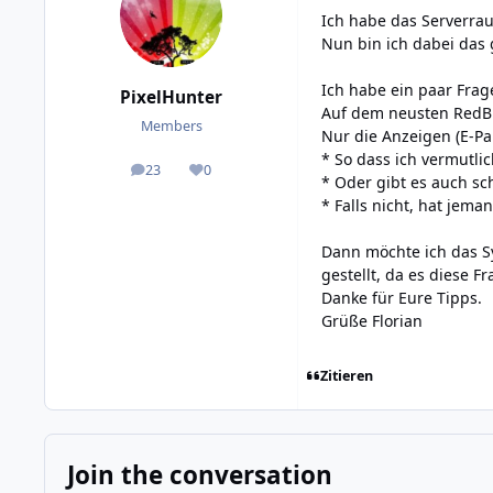
Ich habe das Serverrau
Nun bin ich dabei das 
Ich habe ein paar Frag
PixelHunter
Auf dem neusten RedBri
Members
Nur die Anzeigen (E-Pa
* So dass ich vermutlic
23
0
posts
Reputation
* Oder gibt es auch sc
* Falls nicht, hat jem
Dann möchte ich das S
gestellt, da es diese F
Danke für Eure Tipps.
Grüße Florian
Zitieren
Join the conversation