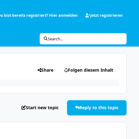
u bist bereits registriert? Hier anmelden
Jetzt registrieren
Search...
Share
Folgen diesem Inhalt
Start new topic
Reply to this topic