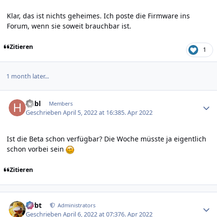
Klar, das ist nichts geheimes. Ich poste die Firmware ins
Forum, wenn sie soweit brauchbar ist.
Zitieren
1
1 month later...
Author stats
hubl
Members
Geschrieben
April 5, 2022 at 16:38
5. Apr 2022
Ist die Beta schon verfügbar? Die Woche müsste ja eigentlich
schon vorbei sein
Zitieren
Author stats
rtrbt
Administrators
Geschrieben
April 6, 2022 at 07:37
6. Apr 2022