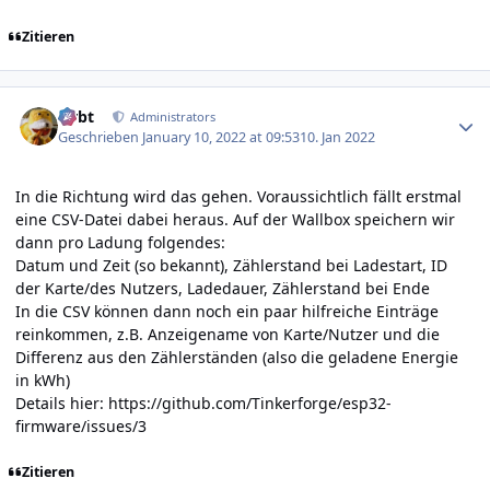
Zitieren
Author stats
rtrbt
Administrators
Geschrieben
January 10, 2022 at 09:53
10. Jan 2022
In die Richtung wird das gehen. Voraussichtlich fällt erstmal
eine CSV-Datei dabei heraus. Auf der Wallbox speichern wir
dann pro Ladung folgendes:
Datum und Zeit (so bekannt), Zählerstand bei Ladestart, ID
der Karte/des Nutzers, Ladedauer, Zählerstand bei Ende
In die CSV können dann noch ein paar hilfreiche Einträge
reinkommen, z.B. Anzeigename von Karte/Nutzer und die
Differenz aus den Zählerständen (also die geladene Energie
in kWh)
Details hier:
https://github.com/Tinkerforge/esp32-
firmware/issues/3
Zitieren