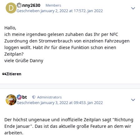
Danny2630
Members
Geschrieben
January 2, 2022 at 17:57
2. Jan 2022
Hallo,
ich meine irgendwo gelesen zuhaben das Ihr per NFC
Zuordnung den Stromverbrauch von einzelnen Fahrzeugen
loggen wollt. Habt ihr für diese Funktion schon einen
Zeitplan?
viele Grüße Danny
Zitieren
Author stats
rtrbt
Administrators
Geschrieben
January 3, 2022 at 09:45
3. Jan 2022
Der höchst ungenaue und inoffizielle Zeitplan sagt "Richtung
Ende Januar". Das ist das aktuelle große Feature an dem wir
arbeiten.