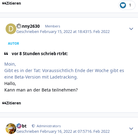
Zitieren
1
Author stats
Danny2630
Members
Geschrieben
February 15, 2022 at 18:43
15. Feb 2022
AUTOR
vor 8 Stunden schrieb rtrbt:
Moin,
Gibt es in der Tat: Voraussichtlich Ende der Woche gibt es
eine Beta-Version mit Ladetracking.
Hallo,
Kann man an der Beta teilnehmen?
Zitieren
Author stats
rtrbt
Administrators
Geschrieben
February 16, 2022 at 07:57
16. Feb 2022