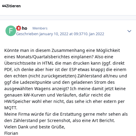
Zitieren
Author stats
floho
Members
Geschrieben
January 10, 2022 at 09:37
10. Jan 2022
Könnte man in diesem Zusammenhang eine Möglichkeit
eines Monats/Quartalsberichtes einplanen? Also eine
Übersichtsseite in HTML die man drucken kann (ggf. direkt
PDF, ich denke aber hier ist der ESP etwas knapp) die einem
den echten (nicht zurückgesetzten) Zählerstand alt/neu und
ggf die Ladezeitpunkte und den geladenen Strom des
ausgewählten Wagens anzeigt? Ich meine damit jetzt keine
genauen kW-Kurven und Verläufen, dafür reicht die
HW/Speicher wohl eher nicht, das sehe ich eher extern per
MQTT.
Meine Firma würde für die Erstattung gerne mehr sehen als
den Zählerstand per Screenshot, also eine Art Bericht.
Vielen Dank und beste Grüße,
Florian