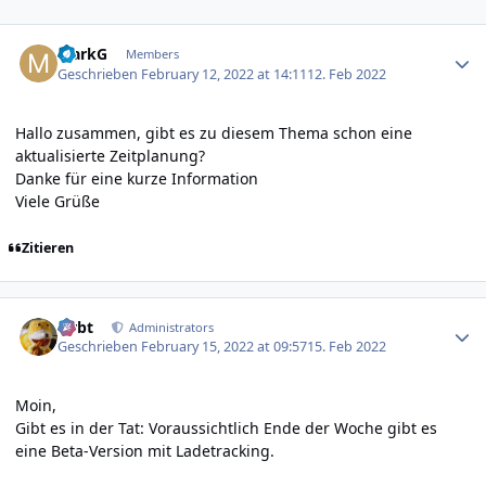
Author stats
MarkG
Members
Geschrieben
February 12, 2022 at 14:11
12. Feb 2022
Hallo zusammen, gibt es zu diesem Thema schon eine
aktualisierte Zeitplanung?
Danke für eine kurze Information
Viele Grüße
Zitieren
Author stats
rtrbt
Administrators
Geschrieben
February 15, 2022 at 09:57
15. Feb 2022
Moin,
Gibt es in der Tat: Voraussichtlich Ende der Woche gibt es
eine Beta-Version mit Ladetracking.