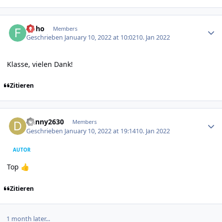
Author stats
floho
Members
Geschrieben
January 10, 2022 at 10:02
10. Jan 2022
Klasse, vielen Dank!
Zitieren
Author stats
Danny2630
Members
Geschrieben
January 10, 2022 at 19:14
10. Jan 2022
AUTOR
Top
👍
Zitieren
1 month later...