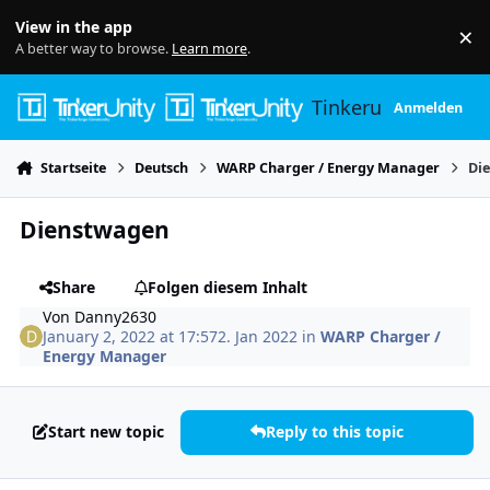
Skip to content
View in the app
×
Di
A better way to browse.
Learn more
.
Tinkerunity
Anmelden
Startseite
Deutsch
WARP Charger / Energy Manager
Di
Dienstwagen
Share
Folgen diesem Inhalt
Von
Danny2630
January 2, 2022 at 17:57
2. Jan 2022
in
WARP Charger /
Energy Manager
Start new topic
Reply to this topic
Author stats