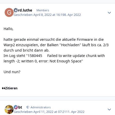
Author stats
gerd.luthe
Members
Geschrieben
April 8, 2022 at 16:19
8. Apr 2022
Hallo,
hatte gerade einmal versucht die aktuelle Firmware in die
Warp2 einzuspielen, der Balken "Hochladen" läuft bis ca. 2/3
durch und bricht dann ab.
Im Log steht "1580445 Failed to write update chunk with
length -2; written 0, error: Not Enough Space"
Und nun?
Zitieren
Author stats
rtrbt
Administrators
Geschrieben
April 11, 2022 at 07:21
11. Apr 2022