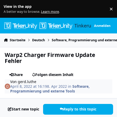
Skip to content
View in the app
×
Di
A better way to browse.
Learn more
.
Tinkerunity
Anmelden
Startseite
Deutsch
Software, Programmierung und externe
Warp2 Charger Firmware Update
Fehler
Share
Folgen diesem Inhalt
Von
gerd.luthe
April 8, 2022 at 16:19
8. Apr 2022
in
Software,
Programmierung und externe Tools
Start new topic
Reply to this topic