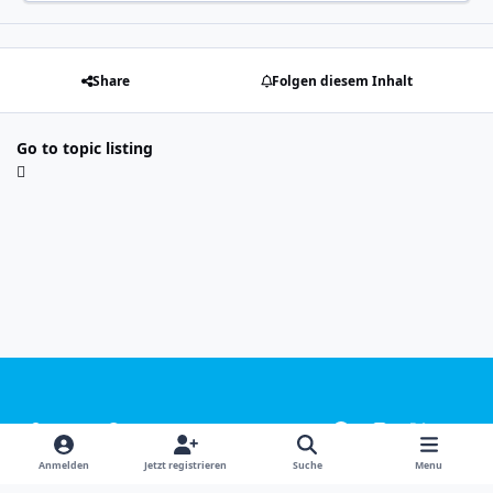
Share
Folgen diesem Inhalt
Go to topic listing
Light Mode
Dark Mode
System Preference
f
i
x
y
a
n
o
Sprachen
Design
Datenschutzerklärung
Kontakt
Anmelden
Jetzt registrieren
Suche
Menu
c
s
u