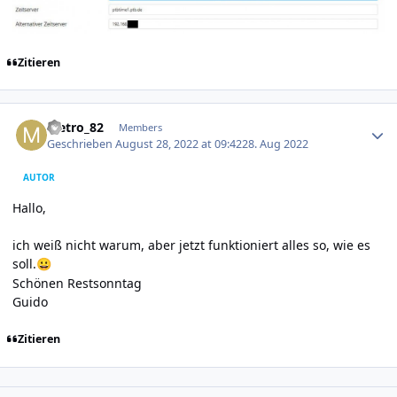
Zitieren
Author stats
Metro_82
Members
Geschrieben
August 28, 2022 at 09:42
28. Aug 2022
AUTOR
Hallo,
ich weiß nicht warum, aber jetzt funktioniert alles so, wie es
soll.
😀
Schönen Restsonntag
Guido
Zitieren