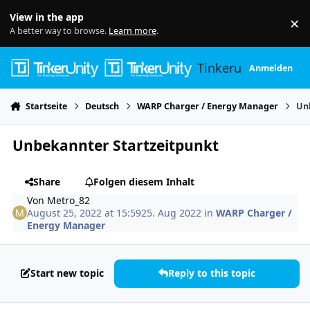
Skip to content
View in the app
×
Di
A better way to browse.
Learn more
.
Tinkerunity
Anmelden
Startseite
Deutsch
WARP Charger / Energy Manager
Un
Unbekannter Startzeitpunkt
Share
Folgen diesem Inhalt
Von
Metro_82
August 25, 2022 at 15:59
25. Aug 2022
in
WARP Charger /
Energy Manager
Start new topic
Reply to this topic
Author stats