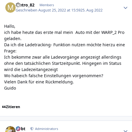
Metro_82
Members
Geschrieben
August 25, 2022 at 15:59
25. Aug 2022
Hallo,
ich habe heute das erste mal mein Auto mit der WARP_2 Pro
geladen.
Da ich die Ladetracking- Funktion nutzen möchte hierzu eine
Frage:
Ich bekomme zwar alle Ladevorgänge angezeigt allerdings
ohne den tatsächlichen Startzeitpunkt. Hingegen im Status
wird die Ladezeitangezeigt
Wo habeich falsche Einstellungen vorgenommen?
Vielen Dank für eine Rückmeldung.
Guido
Zitieren
Author stats
rtrbt
Administrators