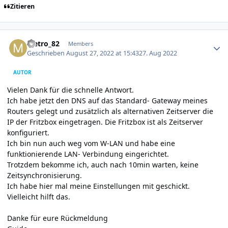
Zitieren
Author stats
Metro_82
Members
Geschrieben
August 27, 2022 at 15:43
27. Aug 2022
AUTOR
Vielen Dank für die schnelle Antwort.
Ich habe jetzt den DNS auf das Standard- Gateway meines
Routers gelegt und zusätzlich als alternativen Zeitserver die
IP der Fritzbox eingetragen. Die Fritzbox ist als Zeitserver
konfiguriert.
Ich bin nun auch weg vom W-LAN und habe eine
funktionierende LAN- Verbindung eingerichtet.
Trotzdem bekomme ich, auch nach 10min warten, keine
Zeitsynchronisierung.
Ich habe hier mal meine Einstellungen mit geschickt.
Vielleicht hilft das.
Danke für eure Rückmeldung