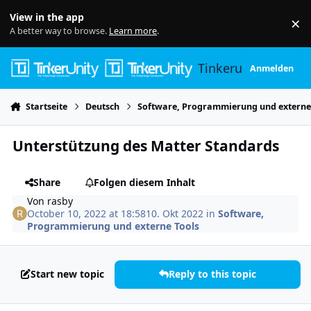
Skip to content
View in the app
×
Di
A better way to browse.
Learn more
.
Tinkerunity
Anmelden
Startseite
Deutsch
Software, Programmierung und externe
Unterstützung des Matter Standards
Share
Folgen diesem Inhalt
Von
rasby
October 10, 2022 at 18:58
10. Okt 2022
in
Software,
Programmierung und externe Tools
Start new topic
Reply to this topic
Author stats