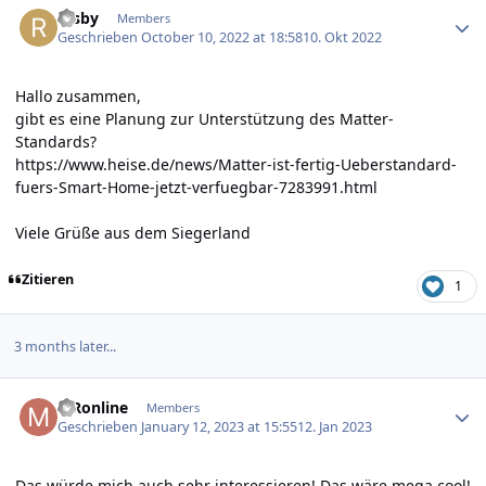
rasby
Members
Geschrieben
October 10, 2022 at 18:58
10. Okt 2022
Hallo zusammen,
gibt es eine Planung zur Unterstützung des Matter-
Standards?
https://www.heise.de/news/Matter-ist-fertig-Ueberstandard-
fuers-Smart-Home-jetzt-verfuegbar-7283991.html
Viele Grüße aus dem Siegerland
Zitieren
1
3 months later...
Author stats
MRonline
Members
Geschrieben
January 12, 2023 at 15:55
12. Jan 2023
Das würde mich auch sehr interessieren! Das wäre mega cool!