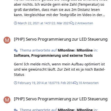
aber nichts. Ich würde gern eine Zahl (Temperatur) so
groß darstellen, dass man sie aus 2m Distanz lesen
kann. Vergleichbar mit der Textgröße im Video in der
Doku:
March 22, 2021 at 14:51
22. Mär 2021
2 Antworten
https://www.tinkerforge.com/de/doc/Hardware/Bricklets
/OLED_128x64_V2.html#oled-128x64-v2-bricklet Wie
[PHP] Servo Programmierung zur LED Steuerung
bekomme ich das mit PHP hin? Dankesehr!
[PHP] Servo Programmierung zur LED Steuerung
Thema antwortete auf
MRonline
s
MRonline
in:
Software, Programmierung und externe Tools
Gern! Ich melde mich, wenn mein Aufbau optimiert ist
und wie gewünscht läuft. Zur Zeit ist es ja noch Bastel-
Status
February 19, 2014 at 16:07
19. Feb 2014
10 Antworten
[PHP] Servo Programmierung zur LED Steuerung
[PHP] Servo Programmierung zur LED Steuerung
Thema antwortete auf
MRonline
s
MRonline
in: