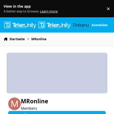
Skip to content
View in the app
×
Di
A better way to browse.
Learn more
.
Tinkerunity
Anmelden
Startseite
MRonline
MRonline
Members