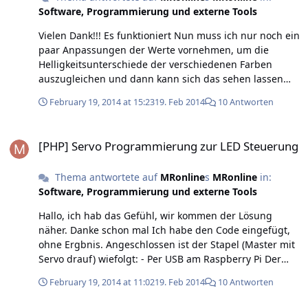
Software, Programmierung und externe Tools
Vielen Dank!!! Es funktioniert Nun muss ich nur noch ein
paar Anpassungen der Werte vornehmen, um die
Helligkeitsunterschiede der verschiedenen Farben
auszugleichen und dann kann sich das sehen lassen
Danke!
February 19, 2014 at 15:23
19. Feb 2014
10 Antworten
[PHP] Servo Programmierung zur LED Steuerung
[PHP] Servo Programmierung zur LED Steuerung
Thema antwortete auf
MRonline
s
MRonline
in:
Software, Programmierung und externe Tools
Hallo, ich hab das Gefühl, wir kommen der Lösung
näher. Danke schon mal Ich habe den Code eingefügt,
ohne Ergbnis. Angeschlossen ist der Stapel (Master mit
Servo drauf) wiefolgt: - Per USB am Raspberry Pi Der
BrickV läuft auf einem Win7 PC, der im gleichen LAN
February 19, 2014 at 11:02
19. Feb 2014
10 Antworten
läuft. Das PHP Script habe ich sowohl auf jedem Win-PC
als auch auf dem Raspberry direkt getestet. Die