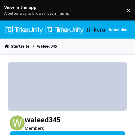
Skip to content
View in the app
×
Di
A better way to browse.
Learn more
.
Tinkerunity
Anmelden
Startseite
waleed345
waleed345
Members