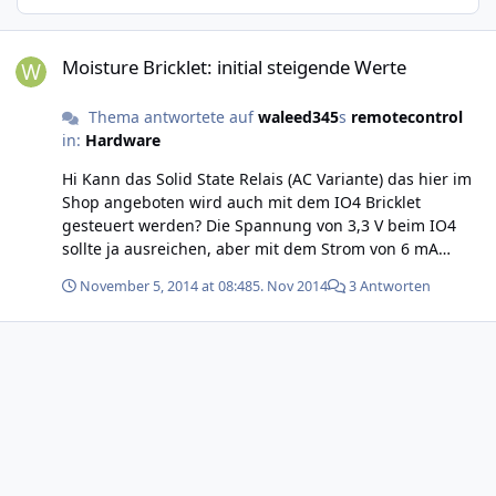
Moisture Bricklet: initial steigende Werte
Moisture Bricklet: initial steigende Werte
Thema antwortete auf
waleed345
s
remotecontrol
in:
Hardware
Hi Kann das Solid State Relais (AC Variante) das hier im
Shop angeboten wird auch mit dem IO4 Bricklet
gesteuert werden? Die Spannung von 3,3 V beim IO4
sollte ja ausreichen, aber mit dem Strom von 6 mA
wirds wohl eng. Im Datenblatt hab ich keine Hinweise
November 5, 2014 at 08:48
5. Nov 2014
3 Antworten
auf den minimalen Strom zum Schalten des Relais
gefunden (nur Max. input current ist mit 15 mA
angegeben).