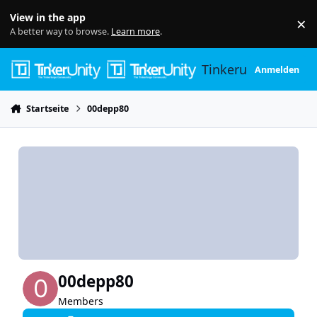
Skip to content
View in the app
×
Di
A better way to browse.
Learn more
.
Tinkerunity
Anmelden
Startseite
00depp80
00depp80
Members