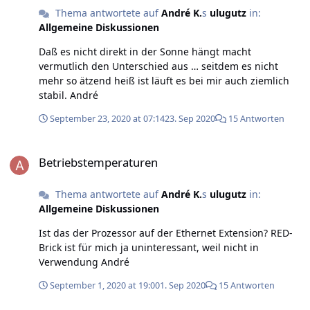
Thema antwortete auf
André K.
s
ulugutz
in:
Allgemeine Diskussionen
Daß es nicht direkt in der Sonne hängt macht
vermutlich den Unterschied aus … seitdem es nicht
mehr so ätzend heiß ist läuft es bei mir auch ziemlich
stabil. André
September 23, 2020 at 07:14
23. Sep 2020
15 Antworten
Betriebstemperaturen
Betriebstemperaturen
Thema antwortete auf
André K.
s
ulugutz
in:
Allgemeine Diskussionen
Ist das der Prozessor auf der Ethernet Extension? RED-
Brick ist für mich ja uninteressant, weil nicht in
Verwendung André
September 1, 2020 at 19:00
1. Sep 2020
15 Antworten