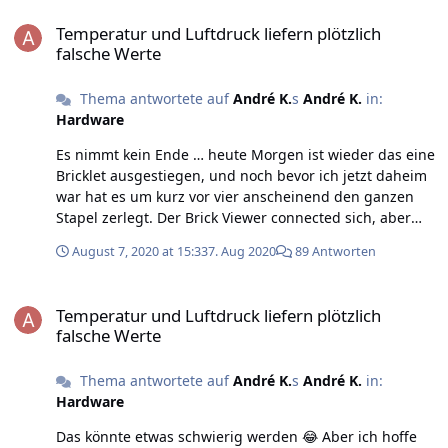
Temperatur und Luftdruck liefern plötzlich falsche Werte
… ich hab das alte Temperature-Bricklet ja in den
Temperatur und Luftdruck liefern plötzlich
grauen Kasten verfrachtet und zuletzt hatte es 49°C
falsche Werte
gemeldet. Viel, aber noch nicht kritisch, oder doch?
André
Thema antwortete auf
André K.
s
André K.
in:
Hardware
Es nimmt kein Ende … heute Morgen ist wieder das eine
Bricklet ausgestiegen, und noch bevor ich jetzt daheim
war hat es um kurz vor vier anscheinend den ganzen
Stapel zerlegt. Der Brick Viewer connected sich, aber
zeigt nix an. Auf Ping antwortet es noch. Was kann ich
August 7, 2020 at 15:33
7. Aug 2020
89 Antworten
noch tun, außer zum Haus meiner Eltern zu fahren und
das Netzwerkkabel zu ziehen? Zu dumm daß der Switch
Temperatur und Luftdruck liefern plötzlich falsche Werte
nicht gemanaged werden kann, sonst hätte ich ja kurz
Temperatur und Luftdruck liefern plötzlich
PoE abdrehen können, sowas fällt einem immer erst
falsche Werte
hinterher ein … André
Thema antwortete auf
André K.
s
André K.
in:
Hardware
Das könnte etwas schwierig werden 😂 Aber ich hoffe