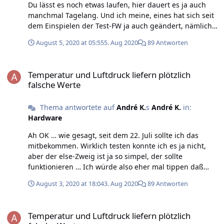
Du lässt es noch etwas laufen, hier dauert es ja auch
manchmal Tagelang. Und ich meine, eines hat sich seit
dem Einspielen der Test-FW ja auch geändert, nämlich
daß per Getter nicht immer derselbe Wert geliefert
August 5, 2020 at 05:55
5. Aug 2020
89 Antworten
wird. André
Temperatur und Luftdruck liefern plötzlich falsche Werte
Temperatur und Luftdruck liefern plötzlich
falsche Werte
Thema antwortete auf
André K.
s
André K.
in:
Hardware
Ah OK … wie gesagt, seit dem 22. Juli sollte ich das
mitbekommen. Wirklich testen konnte ich es ja nicht,
aber der else-Zweig ist ja so simpel, der sollte
funktionieren … Ich würde also eher mal tippen daß
etwas anderes passiert als ein "sauberer" Reboot.
August 3, 2020 at 18:04
3. Aug 2020
89 Antworten
Deutet dieser eine gezählte Fehler auf nichts hin? Und
was hat Dein Versuchsaufbau ergeben? André
Temperatur und Luftdruck liefern plötzlich falsche Werte
Temperatur und Luftdruck liefern plötzlich