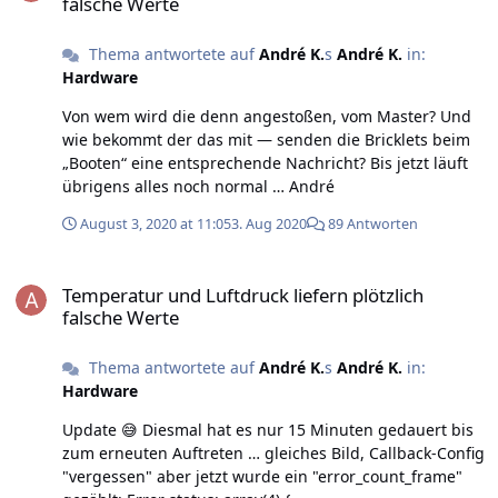
falsche Werte
Thema antwortete auf
André K.
s
André K.
in:
Hardware
Von wem wird die denn angestoßen, vom Master? Und
wie bekommt der das mit — senden die Bricklets beim
„Booten“ eine entsprechende Nachricht? Bis jetzt läuft
übrigens alles noch normal … André
August 3, 2020 at 11:05
3. Aug 2020
89 Antworten
Temperatur und Luftdruck liefern plötzlich falsche Werte
Temperatur und Luftdruck liefern plötzlich
falsche Werte
Thema antwortete auf
André K.
s
André K.
in:
Hardware
Update 😅 Diesmal hat es nur 15 Minuten gedauert bis
zum erneuten Auftreten … gleiches Bild, Callback-Config
"vergessen" aber jetzt wurde ein "error_count_frame"