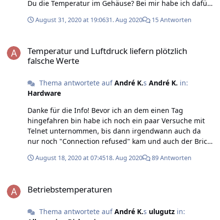
Du die Temperatur im Gehäuse? Bei mir habe ich dafür
ein ausrangiertes Temperature 1.0 Bricklet drin. André
August 31, 2020 at 19:06
31. Aug 2020
15 Antworten
Temperatur und Luftdruck liefern plötzlich falsche Werte
Temperatur und Luftdruck liefern plötzlich
falsche Werte
Thema antwortete auf
André K.
s
André K.
in:
Hardware
Danke für die Info! Bevor ich an dem einen Tag
hingefahren bin habe ich noch ein paar Versuche mit
Telnet unternommen, bis dann irgendwann auch da
nur noch "Connection refused" kam und auch der Brick
Viewer keine Verbindung mehr aufbauen konnte. Ich
August 18, 2020 at 07:45
18. Aug 2020
89 Antworten
schätze, daß einer der Master-Bricks ausgestiegen ist.
In den Tagen danach, als es wieder so heiß war, ist der
Betriebstemperaturen
Stapel noch zwei Mal komplett ausgefallen, jedes Mal so
Betriebstemperaturen
um die 50°C gemessener Innentemperatur herum. Da
scheint dann also so etwa die Grenze zu sein. Wenn es
Thema antwortete auf
André K.
s
ulugutz
in:
sich auf ein paar Tage im Jahr beschränkt werde ich