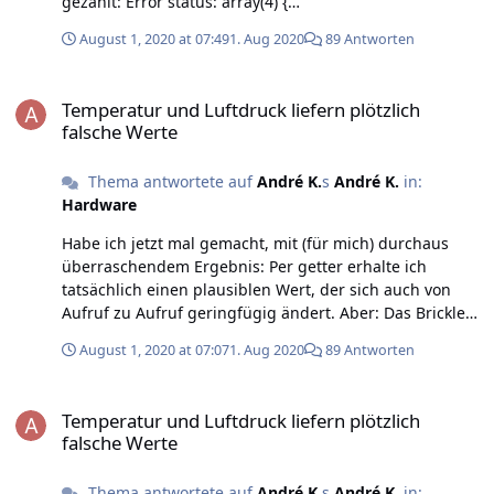
gezählt: Error status: array(4) {
["error_count_ack_checksum"]=> int(0)
August 1, 2020 at 07:49
1. Aug 2020
89 Antworten
["error_count_message_checksum"]=> int(0)
["error_count_frame"]=> int(1)
Temperatur und Luftdruck liefern plötzlich falsche Werte
["error_count_overflow"]=> int(0) } André
Temperatur und Luftdruck liefern plötzlich
falsche Werte
Thema antwortete auf
André K.
s
André K.
in:
Hardware
Habe ich jetzt mal gemacht, mit (für mich) durchaus
überraschendem Ergebnis: Per getter erhalte ich
tatsächlich einen plausiblen Wert, der sich auch von
Aufruf zu Aufruf geringfügig ändert. Aber: Das Bricklet
hat anscheinend die Callback-Config vergessen, und
August 1, 2020 at 07:07
1. Aug 2020
89 Antworten
auch die Status-LED-Config ist auf dem Defaultwert 3.
Das hier ist das komplette Test-Skript:
Temperatur und Luftdruck liefern plötzlich falsche Werte
require_once('Tinkerforge/IPConnection.php');
Temperatur und Luftdruck liefern plötzlich
require_once('Tinkerforge/BrickletTemperatureV2.php');
falsche Werte
use Tinkerforge\IPConnection; use
Tinkerforge\BrickletTemperatureV2; const HOST =
Thema antwortete auf
André K.
s
André K.
in: