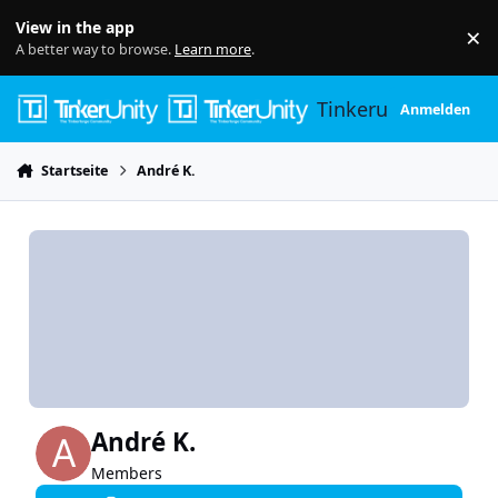
Skip to content
View in the app
×
Di
A better way to browse.
Learn more
.
Tinkerunity
Anmelden
Startseite
André K.
André K.
Members