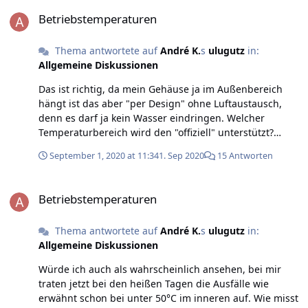
Betriebstemperaturen
Betriebstemperaturen
Thema antwortete auf
André K.
s
ulugutz
in:
Allgemeine Diskussionen
Das ist richtig, da mein Gehäuse ja im Außenbereich
hängt ist das aber "per Design" ohne Luftaustausch,
denn es darf ja kein Wasser eindringen. Welcher
Temperaturbereich wird den "offiziell" unterstützt?
André
September 1, 2020 at 11:34
1. Sep 2020
15 Antworten
Betriebstemperaturen
Betriebstemperaturen
Thema antwortete auf
André K.
s
ulugutz
in:
Allgemeine Diskussionen
Würde ich auch als wahrscheinlich ansehen, bei mir
traten jetzt bei den heißen Tagen die Ausfälle wie
erwähnt schon bei unter 50°C im inneren auf. Wie misst