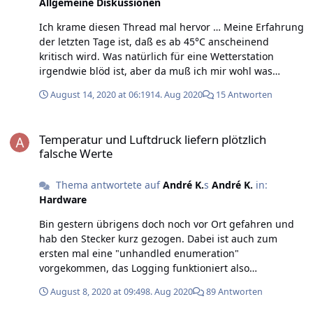
Allgemeine Diskussionen
damit leben müssen … die alte Conrad-Telemetrie-
Wetterstation die über 20 Jahre dort in einem viel
Ich krame diesen Thread mal hervor … Meine Erfahrung
kleineren Gehäuse hing hat das übrigens klaglos
der letzten Tage ist, daß es ab 45°C anscheinend
mitgemacht André
kritisch wird. Was natürlich für eine Wetterstation
irgendwie blöd ist, aber da muß ich mir wohl was
einfallen lassen wie ich das löse. Vielleicht kann jemand
August 14, 2020 at 06:19
14. Aug 2020
15 Antworten
vom Tinkerforge-Team aber nochmal was "Offizielles"
dazu sagen. André
Temperatur und Luftdruck liefern plötzlich falsche Werte
Temperatur und Luftdruck liefern plötzlich
falsche Werte
Thema antwortete auf
André K.
s
André K.
in:
Hardware
Bin gestern übrigens doch noch vor Ort gefahren und
hab den Stecker kurz gezogen. Dabei ist auch zum
ersten mal eine "unhandled enumeration"
vorgekommen, das Logging funktioniert also
grundsätzlich. Für welchen Betriebs-Temperaturbereich
August 8, 2020 at 09:49
8. Aug 2020
89 Antworten
ist der Master-Brick und die Ethernet-Extension
eigentlich ausgelegt? Nicht daß ich da zu großzügig bin