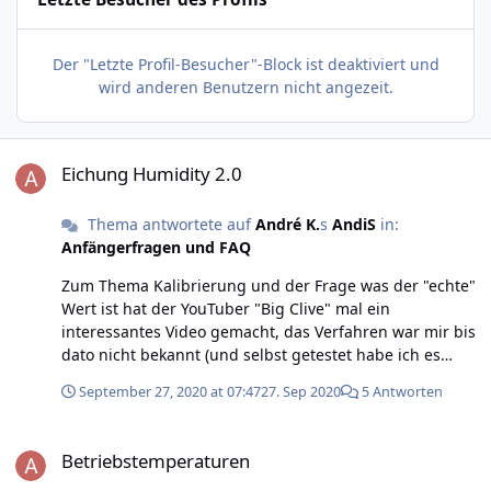
Der "Letzte Profil-Besucher"-Block ist deaktiviert und
wird anderen Benutzern nicht angezeit.
Eichung Humidity 2.0
Eichung Humidity 2.0
Thema antwortete auf
André K.
s
AndiS
in:
Anfängerfragen und FAQ
Zum Thema Kalibrierung und der Frage was der "echte"
Wert ist hat der YouTuber "Big Clive" mal ein
interessantes Video gemacht, das Verfahren war mir bis
dato nicht bekannt (und selbst getestet habe ich es
auch nicht). André
September 27, 2020 at 07:47
27. Sep 2020
5 Antworten
Betriebstemperaturen
Betriebstemperaturen