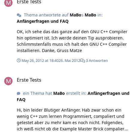
Erste Tests
Thema antwortete auf
MaBo
s
MaBo
in:
Anfängerfragen und FAQ
OK, ich sehe das das ganze auf den GNU C++ Compiler
hin optimiert ist. Ich werde deinen Tip ausprobieren.
Schlimmstenfalls muss ich halt den GNU C++ Compiler
installieren. Danke, Gruss Matze
May 26, 2012 at 18:40
26. Mai 2012
3 Antworten
Erste Tests
Erste Tests
ein Thema hat
MaBo
erstellt in:
Anfängerfragen und
FAQ
Hi, bin leider Blutiger Anfänger. Hab zwar schon ein
wenig C++ zum lernen Programmiert, compaliert und
getestet aber zu mehr kam es noch nicht. Folgendes,
ich weiß nicht ob die Example Master Brick compalier