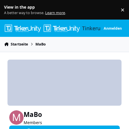
Skip to content
View in the app
×
Di
A better way to browse.
Learn more
.
Tinkerunity
Anmelden
Startseite
MaBo
MaBo
Members